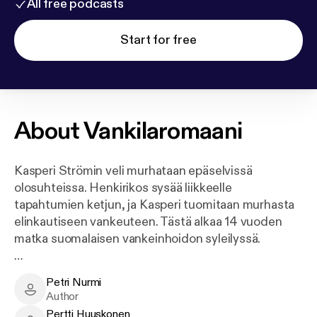
All free podcasts
Start for free
About
Vankilaromaani
Kasperi Strömin veli murhataan epäselvissä
olosuhteissa. Henkirikos sysää liikkeelle
tapahtumien ketjun, ja Kasperi tuomitaan murhasta
elinkautiseen vankeuteen. Tästä alkaa 14 vuoden
matka suomalaisen vankeinhoidon syleilyssä.
Kaikki veljen kuolemassa ei ole kuitenkaan sitä miltä
Petri Nurmi
näyttää. Pian Kasperi huomaa joutuneensa keskelle
Petri Nurmi - Author
Author
alamaailman juonitteluja, mutta hänelle on varattu
Pertti Huuskonen