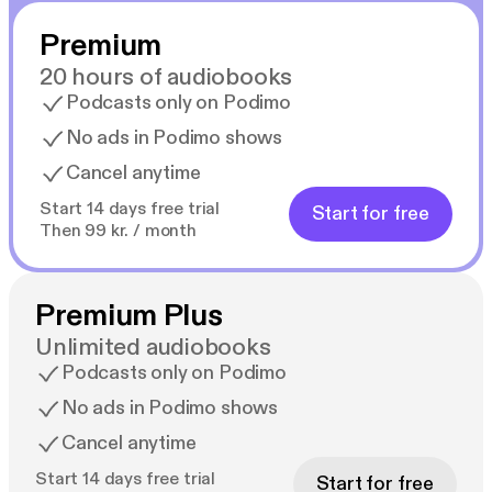
Kaikki katsovat maailmaa kaltereiden läpi.
Premium
Rikosseuraamuslaitoksen työsuojelupäällikkö Petri
20 hours of audiobooks
Nurmi on tehnyt pitkän uran vankilamaailmassa.
Podcasts only on Podimo
Nurmi on työskennellyt Keravan nuorisovankilan
No ads in Podimo shows
opinto-ohjaajana, Suomenlinnan vankilan
Cancel anytime
rikosseuraamusesimiehenä ja vankeinhoidon
tarkastajana.
Start 14 days free trial
Start for free
Then 99 kr. / month
Premium Plus
Unlimited audiobooks
Podcasts only on Podimo
No ads in Podimo shows
Cancel anytime
Start 14 days free trial
Start for free