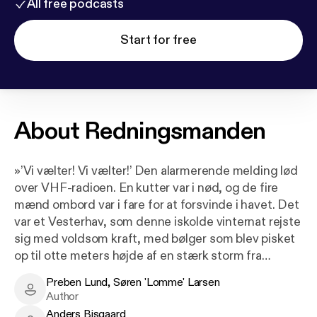
All free podcasts
Start for free
About
Redningsmanden
»’Vi vælter! Vi vælter!’ Den alarmerende melding lød
over VHF-radioen. En kutter var i nød, og de fire
mænd ombord var i fare for at forsvinde i havet. Det
var et Vesterhav, som denne iskolde vinternat rejste
sig med voldsom kraft, med bølger som blev pisket
op til otte meters højde af en stærk storm fra
nordvest – det ondeste hjørne af alle – og som i
Preben Lund, Søren 'Lomme' Larsen
stødene nåede de magiske 32 meter i sekunder og
Preben Lund, Søren 'Lomme' Larsen - Author
Author
dermed passerede orkanstyrke.«
Anders Bisgaard