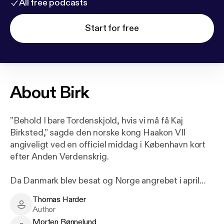
All free podcasts
Start for free
About
Birk
”Behold I bare Tordenskjold, hvis vi må få Kaj
Birksted,” sagde den norske kong Haakon VII
angiveligt ved en officiel middag i København kort
efter Anden Verdenskrig.
Da Danmark blev besat og Norge angrebet i april
1940, flygtede den danske marineflyver Kaj
Thomas Harder
Birksted (1915-1996) til Norge for at kæmpe mod
Thomas Harder - Author
Author
tyskerne.
Morten Rønnelund