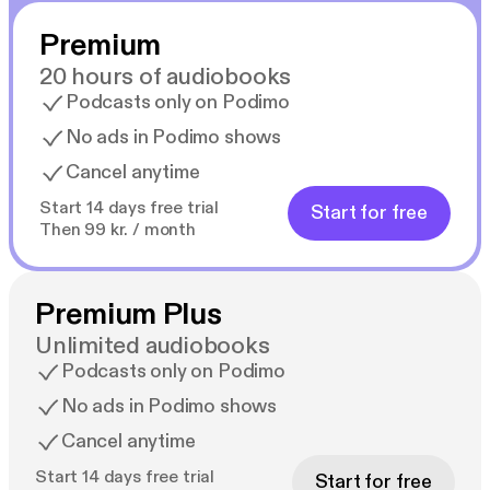
Efter krigen blev Birksted en central skikkelse i den
Premium
danske forsvarsdebat. Han havde stjernestatus i
offentligheden og var højt anset i Norge og
20 hours of audiobooks
Storbritannien, men krigserfaring og moderne ideer
Podcasts only on Podimo
var ikke i høj kurs i det danske militære system. Efter
No ads in Podimo shows
nogle frustrerende år i Flyvevåbnet kom Birksted til
Cancel anytime
NATO, hvor han sluttede karrieren som civilt ansat
ekspert i 1980. Som pensionist boede han i London
Start 14 days free trial
Start for free
og besøgte nødig Danmark.
Then 99 kr. / month
I 2009 blev der opstillet en buste af Kaj Birksted
ved siden af busten af Anders Lassen uden for
Premium Plus
Frihedsmuseet i København.
Unlimited audiobooks
Podcasts only on Podimo
No ads in Podimo shows
Cancel anytime
Start 14 days free trial
Start for free