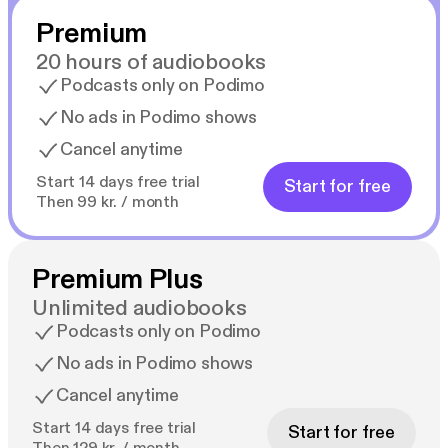
efterladenskaber fra Torakiderne. En dag finder
Premium
Destins ven Meridel et skrin med en mystisk sten
som sandsynligvis er en uvurderlig teknologi
20 hours of audiobooks
opfundet af Torakiderne.
Podcasts only on Podimo
De tror deres lykke er gjort, men Meridel bliver snart
No ads in Podimo shows
hurtigt kidnappet af Rødfrakkerne og Destin
Cancel anytime
beslutter sig for at finde hende og slutter sig til
rumpiraterne som jagter Rødfrakkerne.
Start 14 days free trial
Start for free
Then 99 kr. / month
Anmeldelser af Destin – Seerkrystallen
Premium Plus
Unlimited audiobooks
”I kølvandet på ”Hunger Games” udkommer der i
Podcasts only on Podimo
disse år en lind strøm af fantasy og science fiction
No ads in Podimo shows
for, men mens de fleste af dem er såkaldte
dystopier, er denne historie forfriskende anderledes
Cancel anytime
og bæres især oppe af en intenst opbygget
Start 14 days free trial
Start for free
spænding og fuld fart på handlingen … og det virker