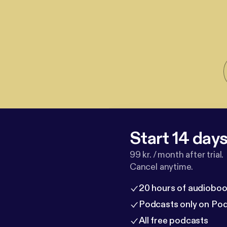
Start 14 days 
99 kr. / month after trial.
Cancel anytime.
20 hours of audioboo
Podcasts only on Po
All free podcasts