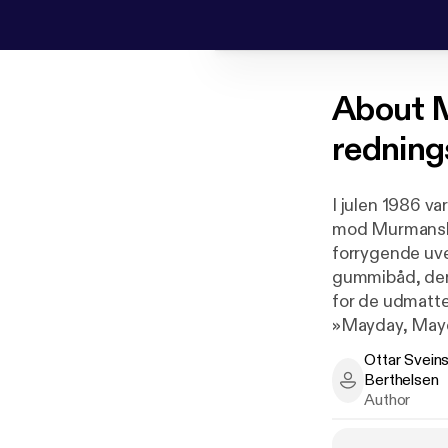
About
M
redning
I julen 1986 v
mod Murmansk. 
forrygende uve
gummibåd, der
for de udmatte
»Mayday, Mayda
Fregatten »Væd
Ottar Svein
med en helikop
Berthelsen
Ottar Sveinsso
livsfarlig und
Author
Ottar Sveinss