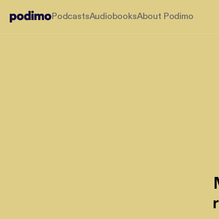
Podcasts
Audiobooks
About Podimo