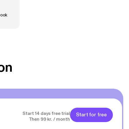
er
book
der?
on
Start 14 days free trial
Start for free
Then 99 kr. / month