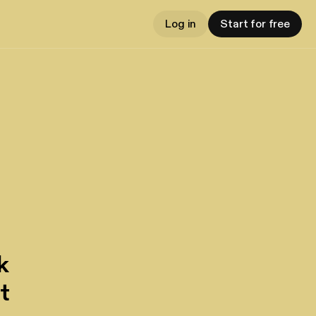
Log in
Start for free
k
t