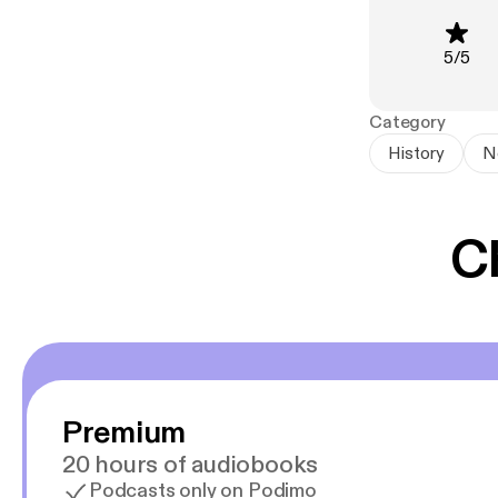
dramatisk i ti
flere ubesvare
Rating
:
5
/
5
- Hvorfor san
Category
- Der var to u
History
N
- Hvorfor blev
C
Premium
20 hours of audiobooks
Podcasts only on Podimo