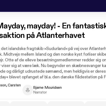
ayday, mayday! - En fantastis
saktion på Atlanterhavet
ar det islandske fragtskib »Sudurland« på vej over Atlante
Midtvejs mellem Island og den norske kyst forliser skibet
jr. Otte af de elleve besætningsmedlemmer redder sig o
 viser sig at være læk. Nu begynder en skæbnesvanger 
de og dårligt udrustede sømænd, men heldigvis er deres
y« blevet opfanget af bl.a. den danske flådestation på 
deren« stævner straks ud på det kulsorte og stormfulde
sson, Carsten
Bjarne Mouridsen
ter. Fem af de islandske sømænd bliver reddet efter en dr
n, Carsten Berthelsen - Author
Bjarne Mouridsen - Narrator
Narrator
sætning på det frådende hav.
ons og Carsten Berthelsens dokumentarroman krydsklipp