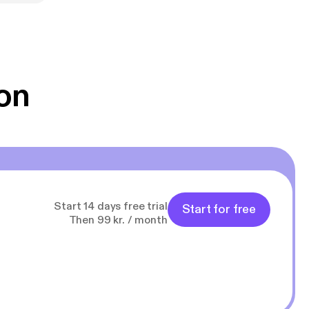
r
on
 et
er foregår i
ggelige
Start 14 days free trial
Start for free
Then 99 kr. / month