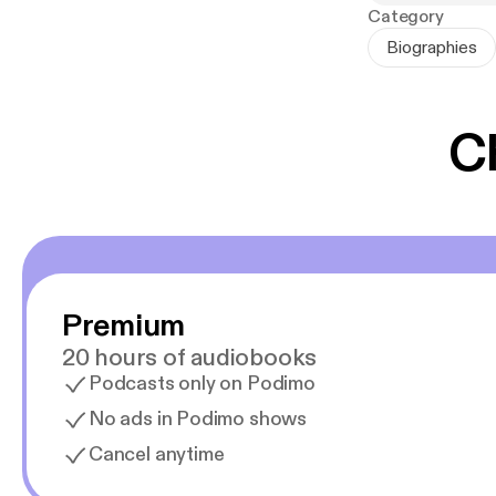
"Sjov, hyggeli
Category
bedsteforældre 
Biographies
C
Erik Pouplier (
omfattende og 
Provence i Fra
guidebøger om 
Premium
20 hours of audiobooks
Podcasts only on Podimo
No ads in Podimo shows
Cancel anytime