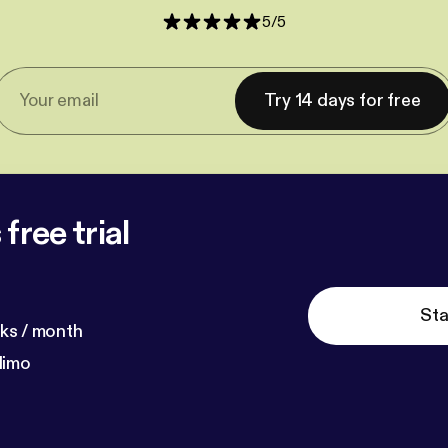
5
/
5
Try 14 days for free
free trial
Sta
ks / month
dimo