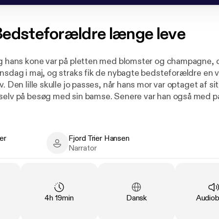
edsteforældre længe leve
og hans kone var på pletten med blomster og champagne, d
nsdag i maj, og straks fik de nybagte bedsteforældre en væ
v. Den lille skulle jo passes, når hans mor var optaget af si
 selv på besøg med sin bamse. Senere var han også med 
as ved at vokse resten af familien over hovedet og har eg
ier
Fjord Trier Hansen
 tøj. Men kontakten til mormor og morfar fortsætter, for u
- Author
Fjord Trier Hansen - Narrator
Narrator
ændige børn bliver, har de altid brug for bedsteforældre: 
 sig, når alt andet svigter?
g opmuntrende læsning for alle mennesker med børnebørn.
Duration
:
Language
:
Type
:
4h 19min
Dansk
Audio