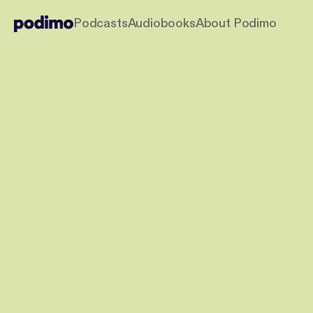
Podcasts
Audiobooks
About Podimo