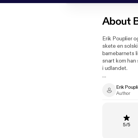
About
B
Erik Pouplier 
skete en solski
barnebarnets li
snart kom han
i udlandet.
I dag er Nicol
Erik Poupl
film, musik og
Erik Pouplier 
Author
store og selvst
ellers henvende
"God, nyttig o
Rating
:
5
/
5
Tidende