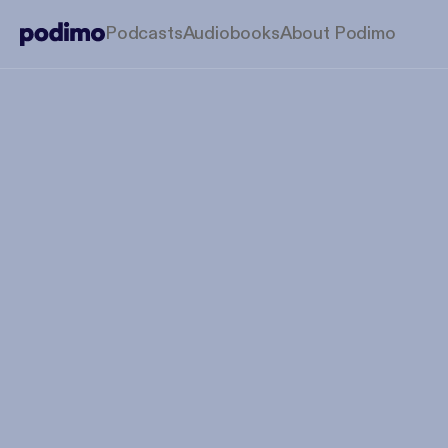
Podcasts
Audiobooks
About Podimo