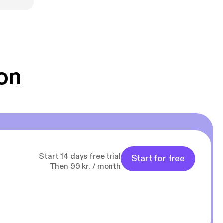
st mulig
All Mind
on
Start 14 days free trial
Start for free
Then 99 kr. / month