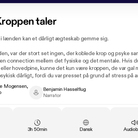
roppen taler
i lænden kan et dårligt ægteskab gemme sig.
iden, var der stort set ingen, der koblede krop og psyke s
en connection mellem det fysiske og det mentale. Hvis d
eller hovedpine, kunne det kun være kroppen, de var gal 
ykisk dårligt, fordi du var presset på grund af stress på a
r alvorligt syge børn, var det de færreste, der tænkte, at
de Mogensen,
Benjamin Hasselflug
m smerter. Heldigvis er der sket meget siden, og holdning
b
Mogensen, Mikael Kyneb - Author
Benjamin Hasselflug - Narrator
Narrator
mellem krop og psyke er ved at ændre sig.
vil Martin og Mikael gerne lære dig kroppens sprog. Lære
roppen sender dig, så du kan reagere på dem og forstå 
psyke. Din krop taler til dig hver dag, og begynder du at l
Duration
:
Language
:
Type
:
3h 50min
Dansk
Audio
ed om dens sprog, får du også en større forståelse for, hv