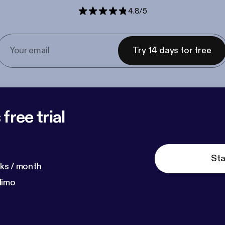
4.8
/
5
Try 14 days for free
free trial
Sta
ks / month
dimo