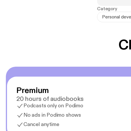
menneske du er,
Category
harmoni med di
Personal devel
Martin Bonde M
C
Premium
20 hours of audiobooks
Podcasts only on Podimo
No ads in Podimo shows
Cancel anytime