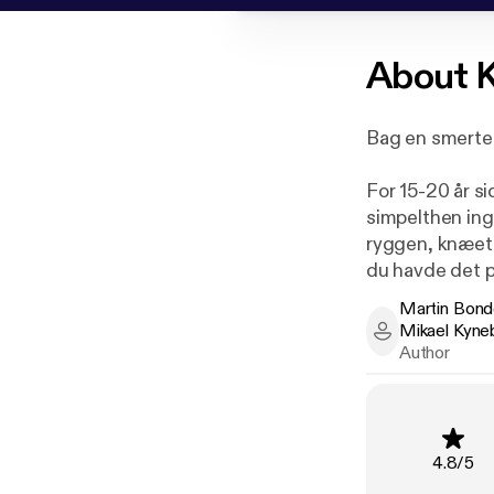
About
K
Bag en smerte 
For 15-20 år s
simpelthen ing
ryggen, knæet 
du havde det ps
skilsmisse elle
Martin Bon
sig kroppen so
Mikael Kyne
Martin Bonde 
sammenhængen 
Author
Med denne bog 
de signaler k
mellem krop og 
Rating
:
4.8
/
5
større bevidsth