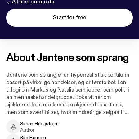
All free podcasts
Start for free
About
Jentene som sprang
Jentene som sprang er en hyperrealistisk politikrim
basert på virkelige hendelser, og er første bok i en
trilogi om Markus og Natalia som jobber som politi i
en menneskehandelgruppe. Boka vitner om
sjokkerende hendelser som skjer midt blant oss,
men som svært få ser, hvor mindreårige selges til
sexkjøpere, havner på dopkjøret, og hvor
Simon Häggström
tilsynelatende uskyldige dating-apper brukes til
Simon Häggström - Author
Author
grooming, og kan bli en inngang til elendigheten.
Kim Haugen