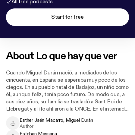
All free podcasts
Start for free
About
Lo que hay que ver
Cuando Miguel Durán nació, a mediados de los
cincuenta, en España se esperaba muy poco de los
ciegos. En su pueblo natal de Badajoz, un niño como
él, aunque feliz, tenía poco futuro. De modo que, a
sus diez años, su familia se trasladó a Sant Boi de
Llobregat y allí lo afiliaron a la ONCE. En el internado
de Alicante de la entidad, Miguel Durán empezó a
Esther Jaén Macarro, Miguel Durán
dar muestras de una vivísima inteligencia que,
Esther Jaén Macarro, Miguel Durán - Author
Author
pocos años después, le tendría cursando la carrera
Esteban Massana