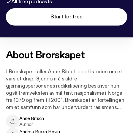
All free podcasts
Start for free
About
Brorskapet
I Brorskapet ruller Anne Bitsch opp historien om et
varslet drap. Gjennom å skildre
gjerningspersonenes radikalisering beskriver hun
også fremveksten av militant nasjonalisme i Norge
fra 1979 og frem til 2001. Brorskapet er fortellingen
om et samfunn som har undervurdert rasismens
retorikk og nynazistenes voldsforherligelse. Om
Anne Bitsch
gutteliv på Oslos østkant - med deres store og små
Anne Bitsch - Author
Author
hemmeligheter - om en politietterforskning som
Andrea Bræin Hovig