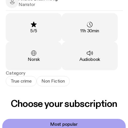
kanskje ikke avdekket hele sannheten, og om sviket
Andrea Bræin Hovig - Narrator
Narrator
mot rasismens mange ofre.
Rating
:
Duration
:
5
/
5
11h 30min
Language
:
Type
:
Norsk
Audiobook
Category
True crime
Non Fiction
Choose your subscription
Most popular