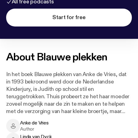
All free podcasts
Start for free
About
Blauwe plekken
In het boek Blauwe plekken van Anke de Vries, dat
in 1993 bekroond werd door de Nederlandse
Kinderjury, is Judith op school stil en
teruggetrokken. Thuis probeert ze het haar moeder
zoveel mogelijk naar de zin te maken en te helpen
met de verzorging van haar kleine broertje, maar
toch wordt haar moeder vaak boos. Dan slaat ze
Anke de Vries
Judith, soms zo erg dat ze onder de blauwe plekken
Anke de Vries - Author
Author
zit.
Linda van Dyck