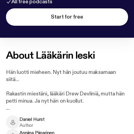
All free podcasts
Start for free
About
Lääkärin leski
Hän luotti mieheen. Nyt hän joutuu maksamaan
siitä...
Rakastin miestäni, lääkäri Drew Devliniä, mutta hän
petti minua. Ja nyt hän on kuollut.
Kun laitan avaimen lukkoon ja avaan oven uuteen
Daniel Hurst
ylelliseen kotiin, jonka olen ostanut Drew'n
Daniel Hurst - Author
Author
henkivakuutusrahoilla, olen varma, että pahimmat
Anniina Piiparinen