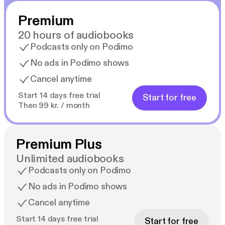
Teen kaikkeni estääkseni menneisyyttäni saamasta
Premium
minua kiinni... Mutta onko Roger todella se, joka
sanoo olevansa? Vai onko henkeni nyt vaarassa?
20 hours of audiobooks
Podcasts only on Podimo
---
No ads in Podimo shows
Cancel anytime
”En muista, milloin viimeksi olisin ollut näin
koukussa... Luin sen yhdellä istumalla.” –
Start 14 days free trial
Start for free
Bookworm86
Then 99 kr. / month
”Takaan, ettet voi laskea sitä käsistäsi, ennen kuin
pääset loppuun... Mahtavaa.” – Blue Moon Blogger
Premium Plus
Unlimited audiobooks
”Valvoin aamukolmeen asti saadakseni kirjan luettua,
Podcasts only on Podimo
koska minun oli vain saatava tietää, mitä siinä
No ads in Podimo shows
tapahtui! Onpa hieno sarja. Rakastin sitä!!” –
@bookscoffeemorebooks
Cancel anytime
Start 14 days free trial
Start for free