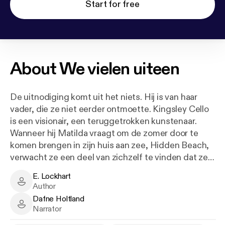
Start for free
About
We vielen uiteen
De uitnodiging komt uit het niets. Hij is van haar
vader, die ze niet eerder ontmoette. Kingsley Cello
is een visionair, een teruggetrokken kunstenaar.
Wanneer hij Matilda vraagt om de zomer door te
komen brengen in zijn huis aan zee, Hidden Beach,
verwacht ze een deel van zichzelf te vinden dat ze
nooit helemaal heeft begrepen.
E. Lockhart
E. Lockhart - Author
Author
In plaats daarvan vindt ze Meer, haar lang verloren
Dafne Holtland
gewaande broer; haar openhartige broer Brock, een
Dafne Holtland - Narrator
Narrator
voormalig kindster die vecht tegen demonen; en de