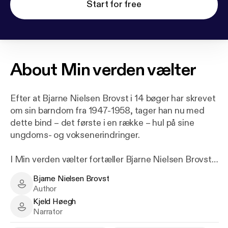
Start for free
About
Min verden vælter
Efter at Bjarne Nielsen Brovst i 14 bøger har skrevet
om sin barndom fra 1947-1958, tager han nu med
dette bind – det første i en række – hul på sine
ungdoms- og voksenerindringer.
I Min verden vælter fortæller Bjarne Nielsen Brovst
om tiden fra 1959-1961 – frem til optagelsesprøven
Bjarne Nielsen Brovst
på realskolen. Om sine forældre, om faster Stinne
Bjarne Nielsen Brovst - Author
Author
og om onkel Anton, der rejste til Amerika, og hvis
Kjeld Høegh
historie kom til at præge den unge Bjarne i Brovst.
Kjeld Høegh - Narrator
Narrator
Der fortælles om lærerinden frøken Kornerup Bang,