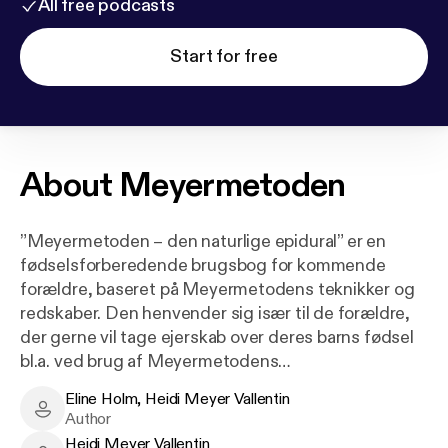
All free podcasts
Start for free
About
Meyermetoden
”Meyermetoden – den naturlige epidural” er en
fødselsforberedende brugsbog for kommende
forældre, baseret på Meyermetodens teknikker og
redskaber. Den henvender sig især til de forældre,
der gerne vil tage ejerskab over deres barns fødsel
bl.a. ved brug af Meyermetodens
vemestringsprincipper, såsom tryk (en slags
Eline Holm, Heidi Meyer Vallentin
akupressur), en verbal guiding,
Eline Holm, Heidi Meyer Vallentin - Author
Author
vejrtrækningsprincipper etc. Men den kan også
Heidi Meyer Vallentin