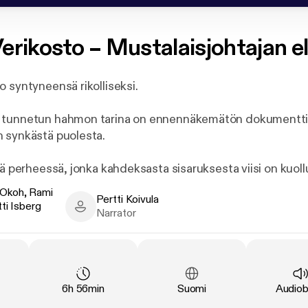
erikosto – Mustalaisjohtajan 
 syntyneensä rikolliseksi.
 tunnetun hahmon tarina on ennennäkemätön dokumentt
 synkästä puolesta.
ää perheessä, jonka kahdeksasta sisaruksesta viisi on kuoll
i? Millaiseksi 500 vuotta rotusortoa on muokannut romanik
Okoh, Rami
Pertti Koivula
ti Isberg
h, Rami Mäkinen, Vartti Isberg - Author
Pertti Koivula - Narrator
Narrator
on myyttinen hahmo suomalaisessa alamaailmassa. Hän us
kolliseksi. Tämä kirja sukeltaa hänen elämänsä kautta rom
iettuun puoleen.
nnäkijät katsoivat kauhistuneena vierestä, kun Vartti Isb
Duration
:
Language
:
Type
:
6h 56min
Suomi
Audio
an ydinkeskustassa keskellä kirkasta päivää. Uhri oli ”Käp