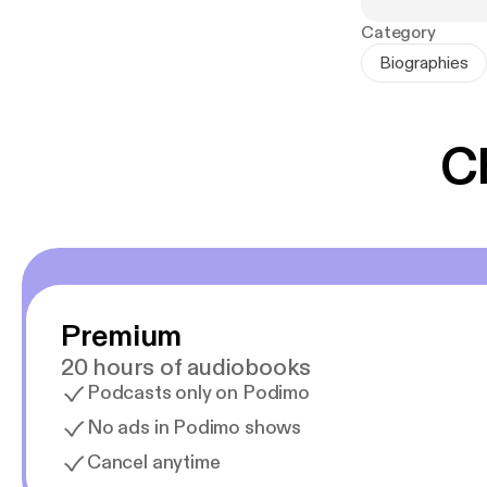
suomalainen ro
Category
veriteosta, ne
Biographies
Käppyrän uhrit o
Vartti Isberg (
C
Mäkinen (s. 197
entinen rikoll
ammattilainen.
Premium
20 hours of audiobooks
Podcasts only on Podimo
No ads in Podimo shows
Cancel anytime