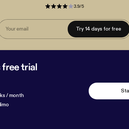
3.9
/
5
Try 14 days for free
free trial
Sta
ks / month
dimo