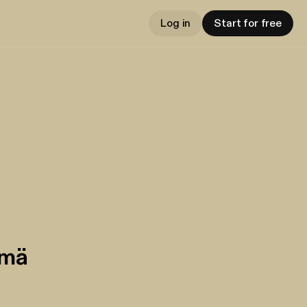
Log in
Start for free
ämä