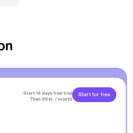
kuuluneesta
ren verellä.
ua. Rami
on
 (s. 1990) on
n työn
Start 14 days free trial
Start for free
Then 99 kr. / month