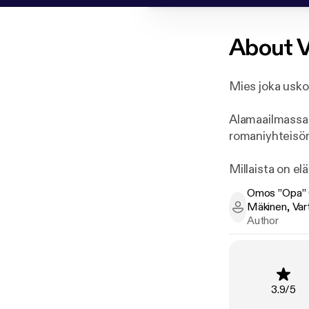
About
V
Mies joka uskoo
Alamaailmassa
romaniyhteisön
Millaista on el
väkivaltaisest
Omos ”Opa” 
Mäkinen, Vart
Omos ”Opa” Oko
Vartti Isberg 
Author
syntyneensä ri
synkkään ja va
Kymmenet silmi
Rating
:
3.9
/
5
miehen Tukholm