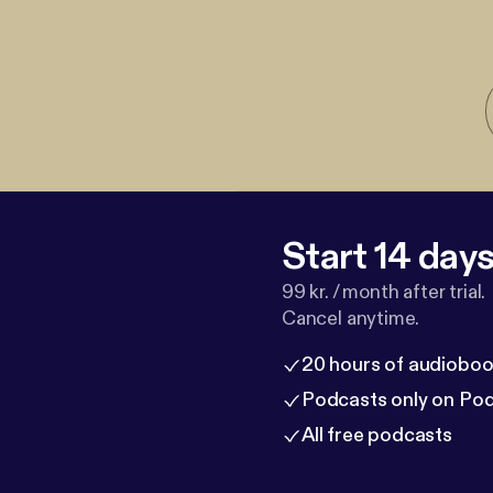
Start 14 days 
99 kr. / month after trial.
Cancel anytime.
20 hours of audioboo
Podcasts only on Po
All free podcasts