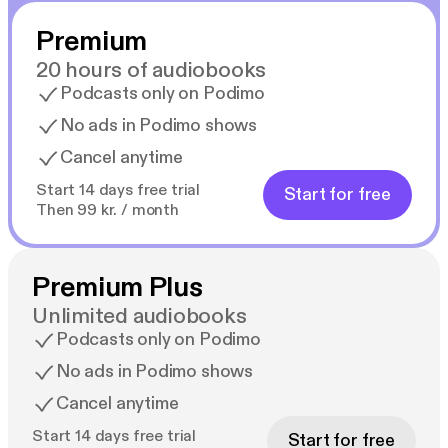
Premium
---
20 hours of audiobooks
"'Snestormen' med sine hæsblæsende plottwists og
Podcasts only on Podimo
uafbrudte spænding er alt det, en god thriller skal
No ads in Podimo shows
være. Jeg kunne ikke – jeg gentager – kunne ikke
Cancel anytime
lægge den fra mig!" - Tess Gerritsen
Start 14 days free trial
Start for free
"'Snestormen' er en hæsblæsende og følelsesfuld
Then 99 kr. / month
psykologisk thriller, der viser Freida McFaddens
talent for at skabe gribende og uforudsigelige
fortællinger. Med sine veludviklede karakterer, sit
Premium Plus
komplekse plot og sin udforskning af tillid og
Unlimited audiobooks
forræderi mellem mennesker udgør romanen en
Podcasts only on Podimo
fuldstændig overbevisende og opslugende
No ads in Podimo shows
læseoplevelse." - Library Digital Pantheon
Cancel anytime
"Fortællingens hurtige tempo og hyppige
Start 14 days free trial
Start for free