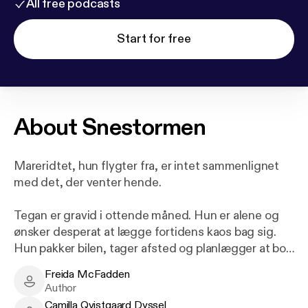
All free podcasts
Start for free
About
Snestormen
Mareridtet, hun flygter fra, er intet sammenlignet
med det, der venter hende.
Tegan er gravid i ottende måned. Hun er alene og
ønsker desperat at lægge fortidens kaos bag sig.
Hun pakker bilen, tager afsted og planlægger at bo
hos sin bror, indtil hun er kommet på benene igen.
Freida McFadden
Men hun har ingen anelse om, at hun er på vej
Freida McFadden - Author
Author
direkte ind i en voldsom snestorm.
Camilla Qvistgaard Dyssel