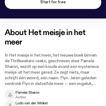
Start for free
About
Het meisje in het
meer
In Het meisje in het meer, het nieuwe boek binnen
de Thrillseekers-reeks, geschreven door Pamela
Sharon, wordt op een koude avond een mysterieus
meisje uit het meer gered. Ze zegt niets, maar
schrijft één woord, een naam: Flyn. Jaren geleden
verdronk Flyn in datzelfde meer — een ongeluk,
volgens de politie. Maar zijn broer Jay heeft altijd
Pamela Sharon
getwijfeld over wat er echt gebeurd is. Nu duikt hij
Pamela Sharon - Author
Author
opnieuw in het verleden. Zijn zoektocht leidt hem
Ludo van der Winkel