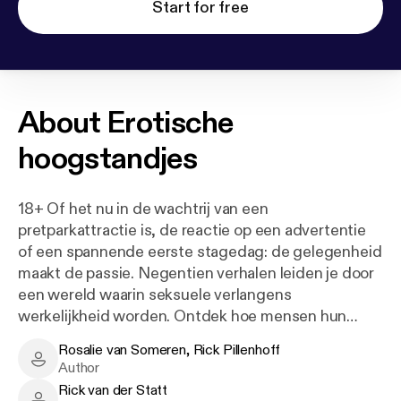
Start for free
About
Erotische
hoogstandjes
18+ Of het nu in de wachtrij van een
pretparkattractie is, de reactie op een advertentie
of een spannende eerste stagedag: de gelegenheid
maakt de passie. Negentien verhalen leiden je door
een wereld waarin seksuele verlangens
werkelijkheid worden. Ontdek hoe mensen hun
schaamte overwinnen, in elkaar opgaan en de liefde
Rosalie van Someren, Rick Pillenhoff
bedrijven tot ze snakken naar meer.
Rosalie van Someren, Rick Pillenhoff - Author
Author
De avonturen die de personages beleven, zijn
Rick van der Statt