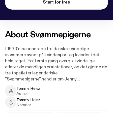
Start for free
About
Svømmepigerne
I 1930’erne ændrede tre danske kvindelige
svømmere synet på kvindesport og kvinder i det
hele taget. For første gang overgik kvindelige
atleter de mandliges præstationer, og det gjorde de
tre topatleter legendariske.
”Svømmepigerne” handler om Jenny
Kammersgaard, der blandt andet satte
Tommy Heisz
længderekord i havsvømning, da hun svømmede
Tommy Heisz - Author
Author
hele vejen fra Gedser til Warnemünde på kun lidt
Tommy Heisz
over 40 timer og blev berømt over hele verden for
Tommy Heisz - Narrator
Narrator
sin kraftpræstation. Bogen fortæller også om