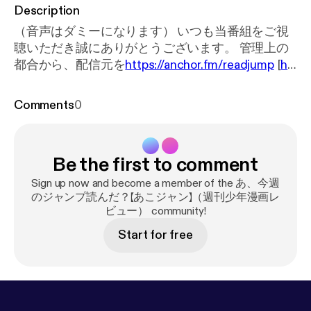
Description
（音声はダミーになります） いつも当番組をご視
聴いただき誠にありがとうございます。 管理上の
都合から、配信元を
https://anchor.fm/readjump
[
htt
ps://anchor.fm/readjump
] に変更させていただきま
した。 もし視聴アプリにてこちらの文章が表示さ
Comments
0
れている場合は、改めて番組名で検索をしていた
だき、新しい番組の方を登録し直していただくよ
うお願いいたします。お手間をおかけしてしまい
Be the first to comment
申し訳ございません。 今後とも引き続き、「あ、今
週のジャンプ読んだ？」をよろしくお願いいたしま
Sign up now and become a member of the あ、今週
す。このブラウザでは再生できません。 再生でき
のジャンプ読んだ？【あこジャン】（週刊少年漫画レ
ビュー） community!
ない場合、ダウンロードは🎵こちら [
https://blog.s
eesaa.jp/pages/tools/download/index?d=68f60e9
Start for free
5c5dbb2db6c2923e144a29433&u=https://read-ju
mp.up.seesaa.net/image/oo39_ys166.mp3
]