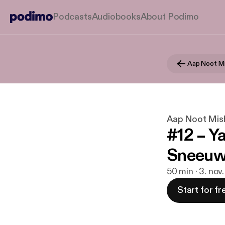
Podcasts
Audiobooks
About Podimo
Aap Noot M
Aap Noot Mis
#12 – Y
Sneeuw
50 min · 3. nov
Start for fr