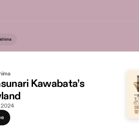
ishima
hima
asunari Kawabata’s
land
. 2024
ee