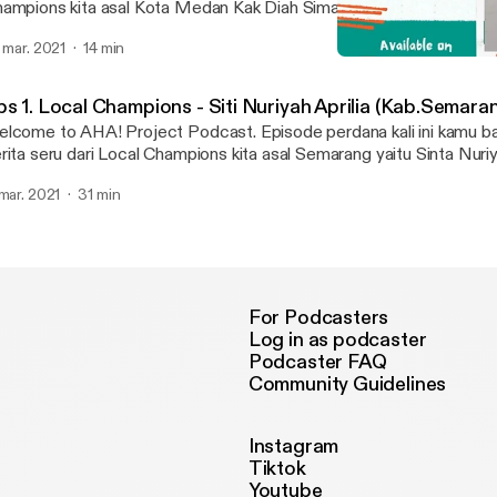
ampions kita asal Kota Medan Kak Diah Simangunsong yang semp
bupaten Konawe Sulawesi Tenggara. Penasaran gimana serunya, d
. mar. 2021
14 min
man - teman. jangan lupa share ini ke temen temen kamu dan follow
Eps 2. Local Champions 
a.Project
Aha! Project Podcast
ps 1. Local Champions - Siti Nuriyah Aprilia (Kab.Semara
lcome to AHA! Project Podcast. Episode perdana kali ini kamu ba
rita seru dari Local Champions kita asal Semarang yaitu Sinta Nuriya
ng ditengah kesibukannya sebagai mahasiswa di salah satu PTN J
 mar. 2021
31 min
mbagi waktunya untuk mengajar adik - adik di lingkungannya melalu
buah program belajar yang dirancang oleh Sinta. Tujuan Sinta nge
lah agar anak - anak di lingkungannya dapat belajar dan bermain aga
reka jadi lebih baik dan pintar. dengarkan kisah seru selengkapnya d
elamat Mendengarkan
For Podcasters
Log in as podcaster
Podcaster FAQ
Community Guidelines
Instagram
Tiktok
Youtube