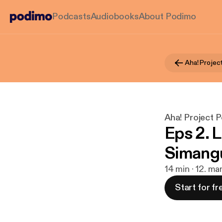
Podcasts
Audiobooks
About Podimo
Aha! Projec
Aha! Project 
Eps 2. 
Simang
14 min · 12. ma
Start for fr