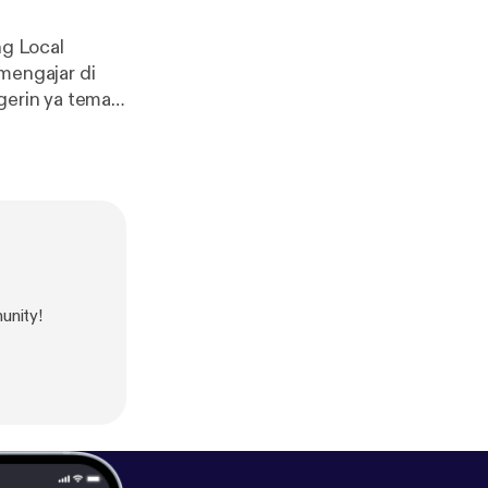
ng Local
mengajar di
gerin ya teman
i Aha.Project
unity!