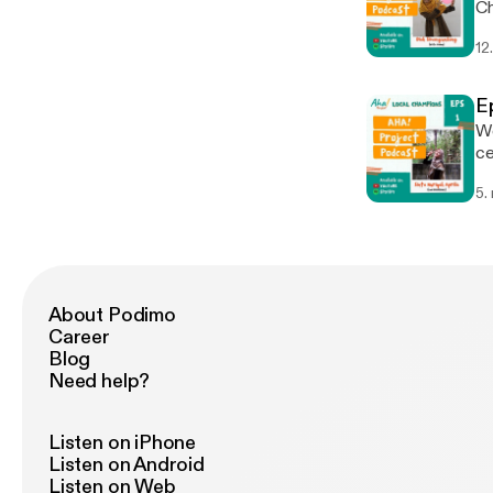
Ch
Ka
12
te
Ah
E
We
ce
ya
5.
me
se
ia
me
S
About Podimo
Career
Blog
Need help?
Listen on iPhone
Listen on Android
Listen on Web