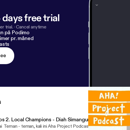
 days free trial
r trial.
·
Cancel anytime
un på Podimo
imer pr. måned
asts
ree
s
ps 2. Local Champions - Diah Simangunsong (Medan)
i Teman - teman, kali ini Aha Project Podcast bakal ngobrol seru 