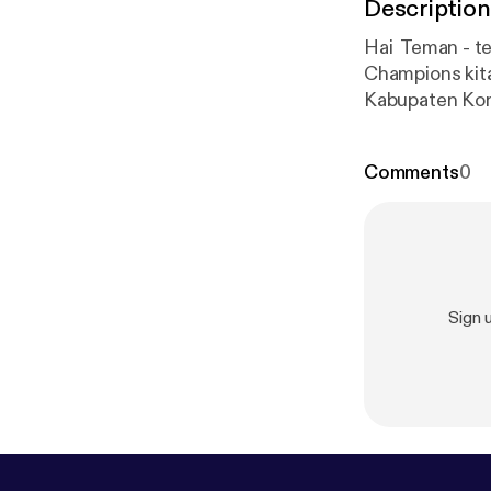
Description
Hai Teman - te
Champions kit
Kabupaten Kon
- teman. janga
Comments
0
Sign 