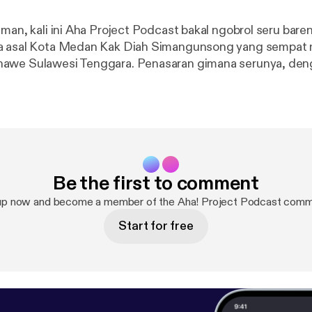
man, kali ini Aha Project Podcast bakal ngobrol seru bare
a asal Kota Medan Kak Diah Simangunsong yang sempat 
awe Sulawesi Tenggara. Penasaran gimana serunya, den
n lupa share ini ke temen temen kamu dan follow IG kita d
Be the first to comment
up now and become a member of the Aha! Project Podcast comm
Start for free