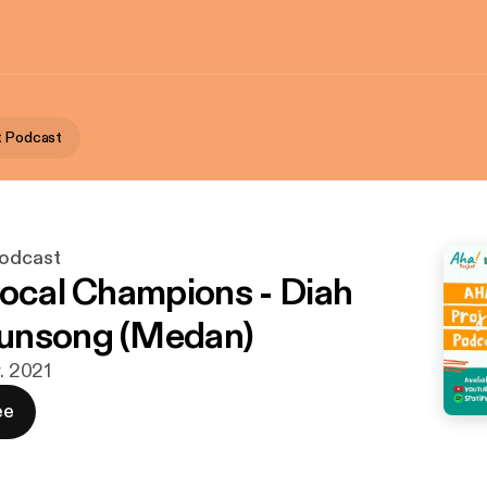
t Podcast
Podcast
Local Champions - Diah
unsong (Medan)
r. 2021
ee