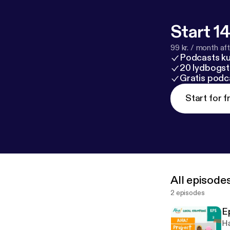
Start 14
99 kr. / month afte
Podcasts k
20 lydbogst
Gratis podc
Start for f
All episode
2 episodes
E
Ha