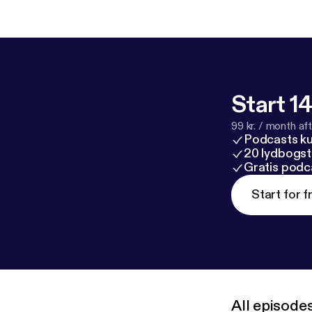
&subid=AGOb
voor Podimo 
door Kloaq 🎵H
Start 14
99 kr. / month afte
Podcasts k
20 lydbogst
Gratis podc
Start for f
All episode