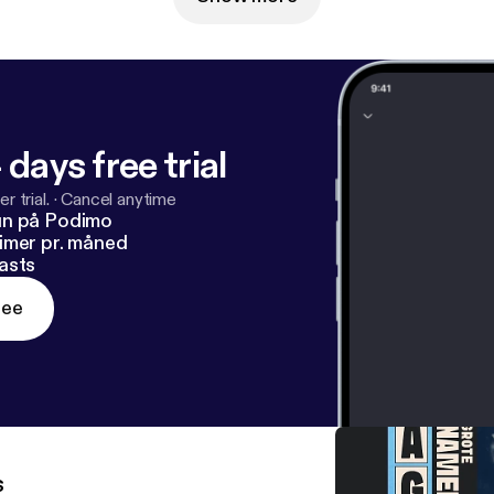
oek2
— Alle Geschiedenis Ooit is een productie van Historische Zaken
 Productie en redactie door Andrea Huntjens 📚 De muz
et artwork is van Hester Lincke 🎨
 days free trial
r trial.
·
Cancel anytime
un på Podimo
imer pr. måned
asts
ree
s