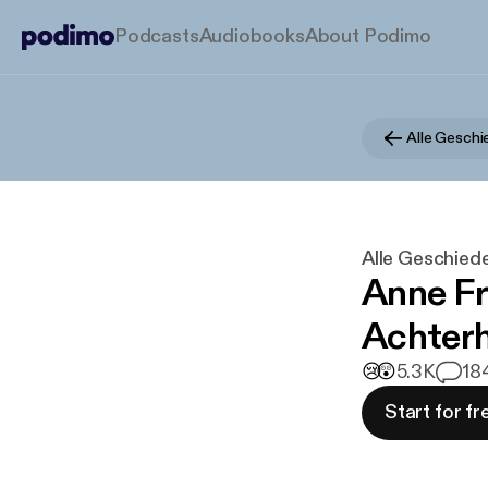
Podcasts
Audiobooks
About Podimo
Alle Geschi
Alle Geschiede
Anne Fra
Achterh
😢
😲
5.3K
18
Start for fr