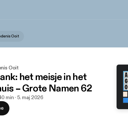
edenis Ooit
nis Ooit
nk: het meisje in het
uis – Grote Namen 62
40 min · 5. maj 2026
ee