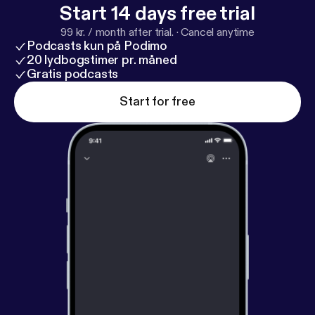
'ANNETTE's UNIVERS' - meditationer fra hjertet *
Start 14 days free trial
Visit my ENGLISH podcast 'THE LONELY QUEERS'
99 kr. / month after trial.
·
Cancel anytime
- a podcast about self-empowerment, sensuality,
Podcasts kun på Podimo
waking up and about my life experience and the
20 lydbogstimer pr. måned
Gratis podcasts
paranormal
Start for free