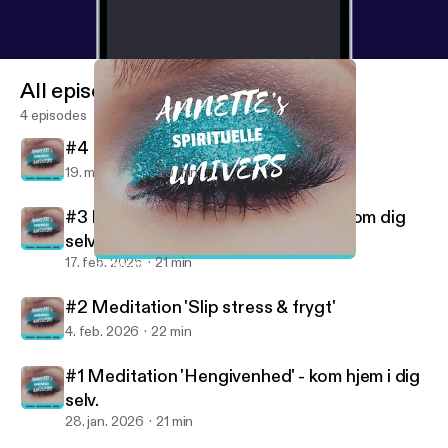
All episodes
4 episodes
#4 Meditation 'Åbn din seksualitet'
19. mar. 2026
20 min
#3 Meditation 'Slip negative tanker om dig
selv'
17. feb. 2026
21 min
#3 Meditation 'Slip negative tanker om dig selv'
ANNETTE'S UNIVERS - MEDITATIONER
#2 Meditation 'Slip stress & frygt'
4. feb. 2026
22 min
#1 Meditation 'Hengivenhed' - kom hjem i dig
selv.
28. jan. 2026
21 min