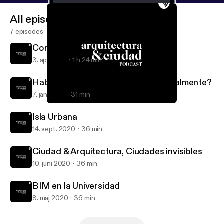
All episodes
7 episodes
Conversación entre amigxs
3. apr. 2021
1 h 24 min
Hablemos de vivienda ¿Qué pasa realmente?
7. jan. 2021
31 min
Conversación entre amigxs
Arquitectura & Ciudad Podcast
Isla Urbana
14. sept. 2020
36 min
Ciudad & Arquitectura, Ciudades invisibles
10. juni 2020
36 min
BIM en la Universidad
8. maj 2020
36 min