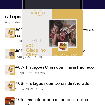
All episodes
9 episodes
#09- Lambe-Lambe e a cultura da arte de
rua com Alberto Pereira
11. juni 2021
41 min
#08- Cisco no Olho com Ana Barroso
17. maj 2021
30 min
#08- Cisco no Olho com Ana Barroso
Assuntando a Arte
#07- Tradições Orais com Flávia Pacheco
13. apr. 2021
23 min
#06- Pretuguês com Jonas de Andrade
13. mar. 2021
17 min
#05- Descolonizar o olhar com Lorena