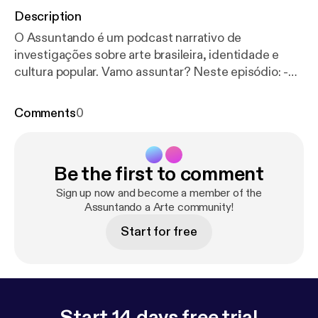
Description
O Assuntando é um podcast narrativo de
investigações sobre arte brasileira, identidade e
cultura popular. Vamo assuntar? Neste episódio: -
Entrevistada: Ana Barroso - @anabarrosos no
instagram - Livre “Repentina” com Ana Barroso a
Comments
0
convite do Sesc Brasil:
https://www.youtube.com/w
atch?v=gGQQDA9R8L4&t=300s&ab_channel=Se
scBrasilSescBrasil
Você pode continuar a falar de
Be the first to comment
arte comigo aqui: - Instagram: @assuntandoaarte -
E-mail: assuntandoaarte@gmail.com
Sign up now and become a member of the
[assuntandoaarte@gmail.com]
Assuntando a Arte community!
Start for free
Start 14 days free trial