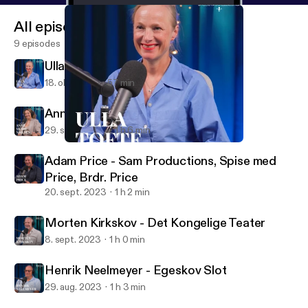
#ledelse #oplevelsesindustrien #bifaldpodcast
All episodes
#podcast
9 episodes
Ulla Tofte - Frederiksborg
18. okt. 2023
57 min
Anne Skare - Fremtidsforsker
29. sept. 2023
1 h 6 min
Ulla Tofte - Frederiksborg
BIFALD - En podcast om oplevelsesindustrien
Adam Price - Sam Productions, Spise med
Price, Brdr. Price
20. sept. 2023
1 h 2 min
Morten Kirkskov - Det Kongelige Teater
8. sept. 2023
1 h 0 min
Henrik Neelmeyer - Egeskov Slot
29. aug. 2023
1 h 3 min