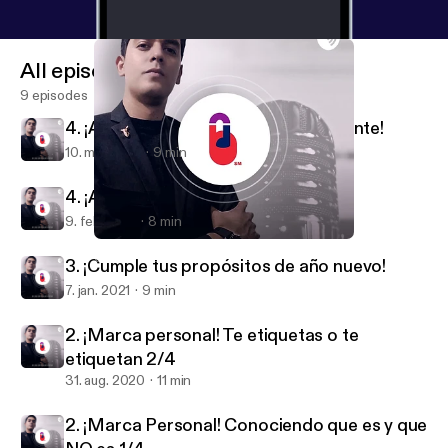
All episodes
9 episodes
4. ¡Ahorro: Gasta de manera Inteligente!
10. mar. 2021
9 min
4. ¡Ahorro: Técnica 50-20-30!
9. feb. 2021
8 min
4. ¡Ahorro: Gasta de manera Inteligente!
CAPACITACIÓN DE BOLSILLO
3. ¡Cumple tus propósitos de año nuevo!
7. jan. 2021
9 min
2. ¡Marca personal! Te etiquetas o te
etiquetan 2/4
31. aug. 2020
11 min
2. ¡Marca Personal! Conociendo que es y que