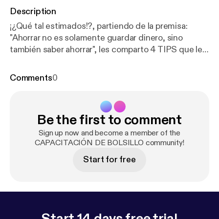
Description
¡¿Qué tal estimados!?, partiendo de la premisa:
"Ahorrar no es solamente guardar dinero, sino
también saber ahorrar", les comparto 4 TIPS que les
ayudarán a evitar malgastar su dinero y así poder
alcanzar tus objetivos (Comprar un auto, crecer tu
Comments
0
negocio, invertir, comprar una casa, tener un
colchón de ahorro, etc.) ¿Estás listo?
Be the first to comment
Sign up now and become a member of the
CAPACITACIÓN DE BOLSILLO community!
Start for free
Start 14 days free trial