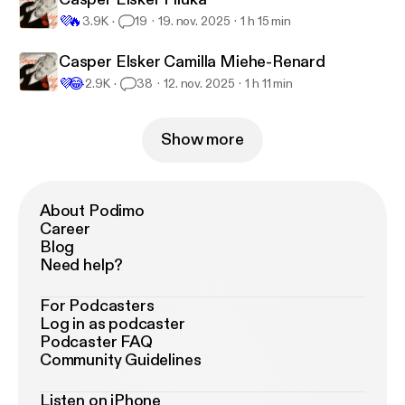
💜
🔥
3.9K
19
19. nov. 2025
1 h 15 min
Casper Elsker Camilla Miehe-Renard
💜
😂
2.9K
38
12. nov. 2025
1 h 11 min
Show more
About Podimo
Career
Blog
Need help?
For Podcasters
Log in as podcaster
Podcaster FAQ
Community Guidelines
Listen on iPhone