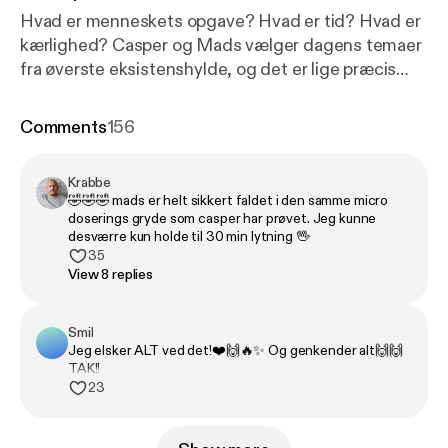
Hvad er menneskets opgave? Hvad er tid? Hvad er
kærlighed? Casper og Mads vælger dagens temaer
fra øverste eksistenshylde, og det er lige præcis
hvad Casper håber at Mads er klar på. Mads er et
dybt menneske, som søger. Søger ro, søger svar,
Comments
156
søger sig selv. Og så søger han menneskets opgave.
Mærk søgen her
Krabbe
🤣🤣🤣 mads er helt sikkert faldet i den samme micro
doserings gryde som casper har prøvet. Jeg kunne
desværre kun holde til 30 min lytning 🖖
35
View 8 replies
Smil
Jeg elsker ALT ved det!❤️🙌🔥✨ Og genkender alt🙌🙌
TAK!!
23