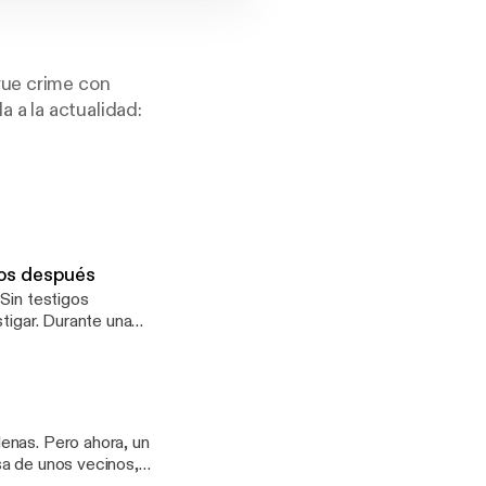
rue crime con
 a la actualidad:
ado aquellos más
logos, psicólogos
años después
 el fin de
Sin testigos
ntes.
nte una
 ajeno a que, en el
rfil genético, los
trabajo de
mplejas de la crónica
enas. Pero ahora, un
e un crimen que
sa de unos vecinos,