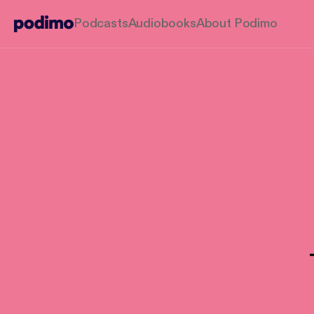
Podcasts
Audiobooks
About Podimo