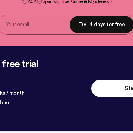
2.6K
Spanish
True Crime & Mysteries
Try 14 days for free
free trial
Sta
ks / month
dimo