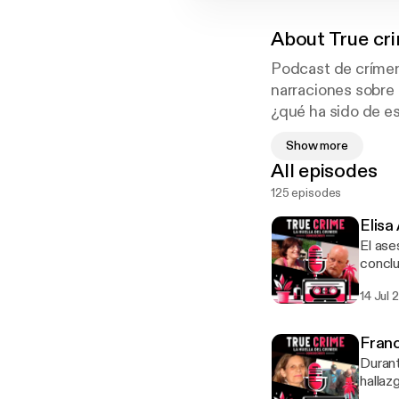
About
True cri
Podcast de crímene
narraciones sobre
¿qué ha sido de e
Show more
Nos centramos en 
All episodes
allá de nuestras fr
125 episodes
Además, contamos 
Elisa
forenses, peritos,
El ase
profundizar en el 
concluy
década
14 Jul
cuerpo
invest
compara
Franc
recons
Durant
negra 
hallaz
parecí