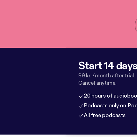
Start 14 days 
99 kr. / month after trial.
Cancel anytime.
20 hours of audioboo
Podcasts only on Po
All free podcasts