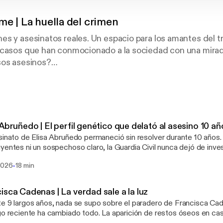
me | La huella del crimen
s y asesinatos reales. Un espacio para los amantes del t
 casos que han conmocionado a la sociedad con una mirada
sos asesinos?
los crímenes que marcaron España, aunque sin dejar de l
onteras.
con la colaboración de múltiples expertos desde criminó
 Abruñedo | El perfil genético que delató al asesino 10 
 lingüistas, miembros de los cuerpos del Estado... Todo con
sinato de Elisa Abruñedo permaneció sin resolver durante 10 años. 
ámbito criminal y poder ofrecer respuestas a nuestros oye
entes ni un sospechoso claro, la Guardia Civil nunca dejó de investigar. Dura
, el monstruo que le quitó la vida a esta vecina de Lavandeira vivió
-
 2026
18 min
 de su víctima, dejó una muestra que le condenaría. Gracias a su pe
igadores reconstruyeron su linaje familiar y realizaron un complejo 
ción de ADN hasta identificar a Roger Serafín Rodríguez Paz. En este episodio
isca Cadenas | La verdad sale a la luz
truimos, paso a paso, una de las investigaciones forenses más co
e 9 largos años, nada se supo sobre el paradero de Francisca Cad
española y cómo la perseverancia de la Guardia Civil consiguió qu
go reciente ha cambiado todo. La aparición de restos óseos en ca
a perfecto acabara resolviéndose tras 10 largos años.