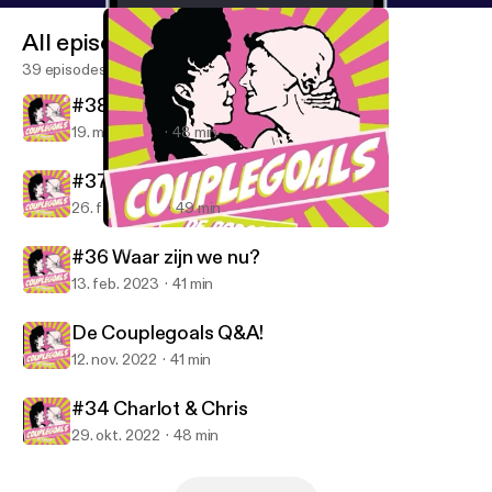
All episodes
39 episodes
#38 Bappie en Jamil
19. mar. 2023
48 min
#37 Jeffrey en Vera
26. feb. 2023
49 min
De Couplegoals Q&A!
CoupleGoals de podcast
#36 Waar zijn we nu?
13. feb. 2023
41 min
De Couplegoals Q&A!
12. nov. 2022
41 min
#34 Charlot & Chris
29. okt. 2022
48 min