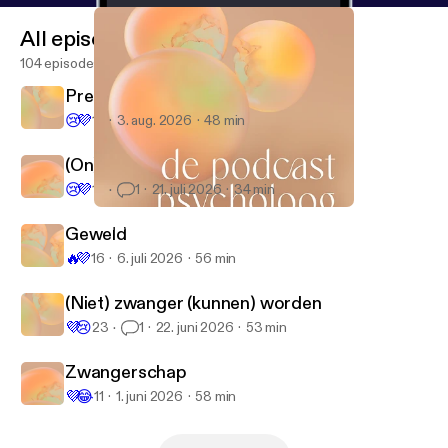
------------ Hosted on Acast. See acast.com/privacy
All episodes
[
https://acast.com/privacy
] for more information.
104 episodes
Presteren onder druk
😢
💜
17
3. aug. 2026
48 min
(On)toerekeningsvatbaarheid
😢
💜
1K
1
21. juli 2026
34 min
De waarde van geven
De Podcast Psycholoog
Geweld
🔥
💜
16
6. juli 2026
56 min
(Niet) zwanger (kunnen) worden
💜
😢
23
1
22. juni 2026
53 min
Zwangerschap
💜
😂
11
1. juni 2026
58 min