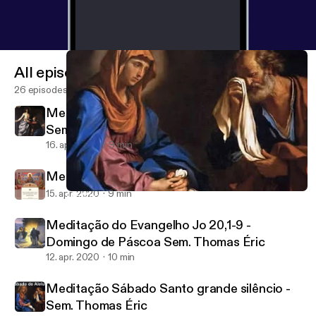
All episodes
26 episodes
Meditação do Evangelho Lc 24,35-48 -
Sem. Thomas Éric
16. apr. 2020
9 min
Meditação Lc 24,13-35 - Sem. Thomas Éric
15. apr. 2020
9 min
Meditação Sábado Santo grande silêncio - Sem. Thomas Éric
Desdobrando a Palavra de Deus
Meditação do Evangelho Jo 20,1-9 -
Domingo de Páscoa Sem. Thomas Éric
12. apr. 2020
10 min
Meditação Sábado Santo grande silêncio -
Sem. Thomas Éric