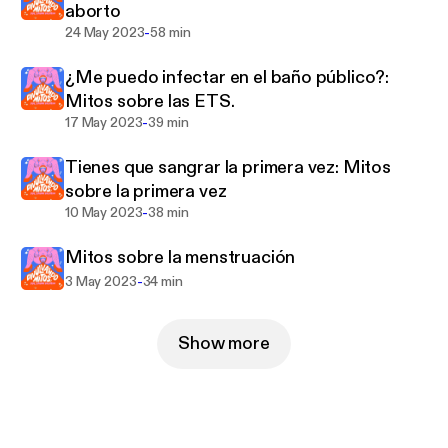
aborto
que combina ciencia, diversión y conversaciones
-
24 May 2023
58 min
francas. ¡Descubre tu poder sexual y construye la
vida íntima que siempre has deseado con
¿Me puedo infectar en el baño público?:
'Divulvando Mitos'! ¡Manos a la vulva y a disfrutar!
Mitos sobre las ETS.
-
17 May 2023
39 min
Tienes que sangrar la primera vez: Mitos
sobre la primera vez
-
10 May 2023
38 min
Mitos sobre la menstruación
-
3 May 2023
34 min
Show more