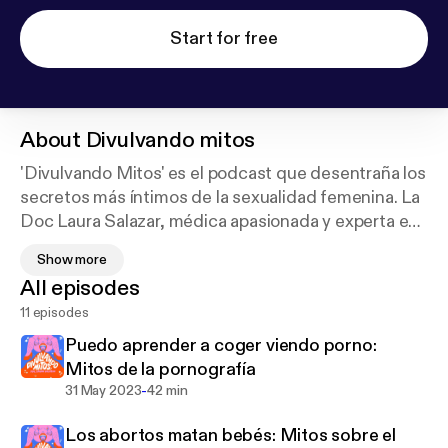
Start for free
About
Divulvando mitos
'Divulvando Mitos' es el podcast que desentraña los
secretos más íntimos de la sexualidad femenina. La
Doc Laura Salazar, médica apasionada y experta en
salud sexual, te guía semanalmente por un viaje
Show more
educativo y sin tapujos. Con un enfoque médico y
All episodes
un toque de humor, la Doc Lau y sus invitados
11 episodes
especiales abordan temas candentes como el olor
vaginal, el punto G y los mitos del sexo anal. Este
Puedo aprender a coger viendo porno:
espacio no solo resuelve dudas, sino que te
Mitos de la pornografía
empodera con conocimientos sobre
-
31 May 2023
42 min
anticonceptivos, ETS y técnicas para potenciar tu
Los abortos matan bebés: Mitos sobre el
erotismo. Prepárate para una experiencia auditiva