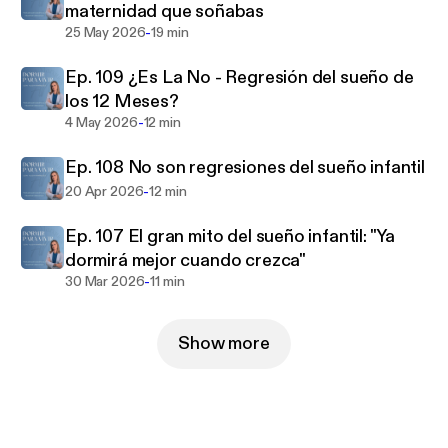
maternidad que soñabas
fisioterapeutas pediátricos, nutricionistas infantiles
-
25 May 2026
19 min
y entrevistaré a familias que han pasado por este
proceso de mejora del sueño infantil. Soy Alicia
Ep. 109 ¿Es La No - Regresión del sueño de
Marqués Experta Infantil con una certificación
los 12 Meses?
como Asesora del Sueño Infantil y un Postgrado de
-
4 May 2026
12 min
trastornos sobre el sueño-vigilia en la edad
pediátrica además son una obsesionada y apasioada
Ep. 108 No son regresiones del sueño infantil
de la prevención y la divulgación del
-
20 Apr 2026
12 min
buendormir.Estoy encantada de compartir contigo
todo mi conocimiento y experiencia para que
Ep. 107 El gran mito del sueño infantil: "Ya
consigas 🔹Dormir para Vivir🔹Puedes encontrarme
dormirá mejor cuando crezca"
también en Instagram:📲 @soyaliciamarques y en la
-
30 Mar 2026
11 min
web:📩www.aliciamarques.com
Show more