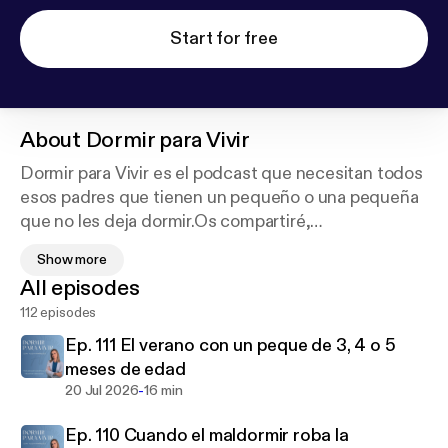
Start for free
About
Dormir para Vivir
Dormir para Vivir es el podcast que necesitan todos
esos padres que tienen un pequeño o una pequeña
que no les deja dormir.Os compartiré,
periódicamente, todo lo que sé sobre el sueño
Show more
infantil: ventanas de sueño, horarios, rutinas,
All episodes
trastornos del sueño infantil, transiciones de
112 episodes
siestas, etapas madurativas, casos prácticos,
etc.También os resolveré las dudas que tengáis para
Ep. 111 El verano con un peque de 3, 4 o 5
mejorar su descanso. Aquí encontraréis variables,
meses de edad
pautas, análisis y métodos probados para ayudar a
-
20 Jul 2026
16 min
vuestro pequeño a conciliar su sueño tanto diurno
Ep. 110 Cuando el maldormir roba la
como nocturno. Hablaremos con pediatras,