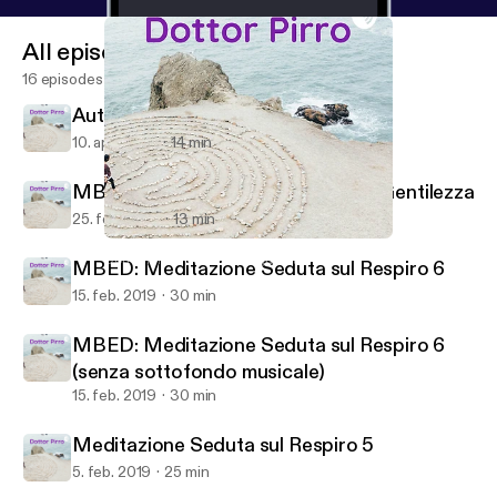
All episodes
16 episodes
Autoipnosi Motivante
10. apr. 2020
14 min
MBED: Meditazione di Amorevole Gentilezza
25. feb. 2019
13 min
Meditazione Seduta sul Respiro 5
Dottor Pirro: Meditazioni guidate
MBED: Meditazione Seduta sul Respiro 6
15. feb. 2019
30 min
MBED: Meditazione Seduta sul Respiro 6
(senza sottofondo musicale)
15. feb. 2019
30 min
Meditazione Seduta sul Respiro 5
5. feb. 2019
25 min