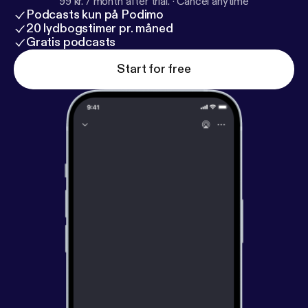
99 kr. / month after trial.
·
Cancel anytime
Podcasts kun på Podimo
20 lydbogstimer pr. måned
Gratis podcasts
Start for free