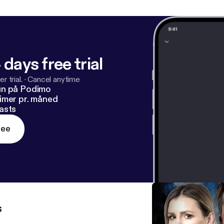
 days free trial
r trial.
·
Cancel anytime
un på Podimo
imer pr. måned
asts
ree
s