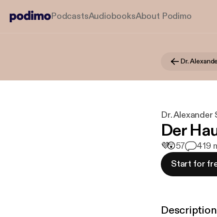
Podcasts
Audiobooks
About Podimo
Dr. Alexander
Der Ha
💜
😲
57
4
19 m
Start for fr
Description