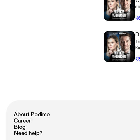
Wo
se
Ha
💜
hä
Fr
D
Tr
Ki
zu
💜
al
We
About Podimo
Career
Blog
Need help?