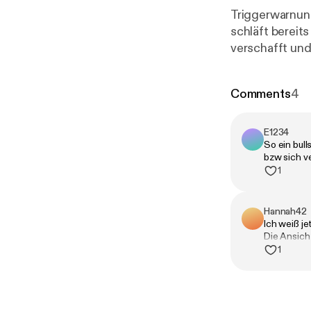
Triggerwarnung
schläft bereits
verschafft und 
schroff an den
der brutale Ve
Comments
4
E1234
So ein bul
bzw sich v
1
Hannah42
Ich weiß j
Die Ansich
seinen ent
1
die Fälle,
solche mit