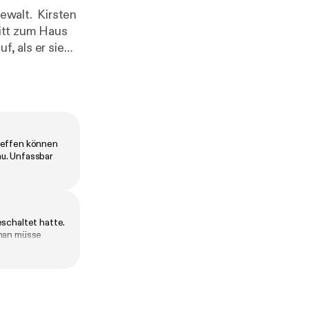
ewalt. Kirsten
ritt zum Haus
f, als er sie
ält. Wer ist
treffen können
au. Unfassbar
eschaltet hatte.
 man müsse
ch bequem, denn
tumme Menschen,
altigt werden.