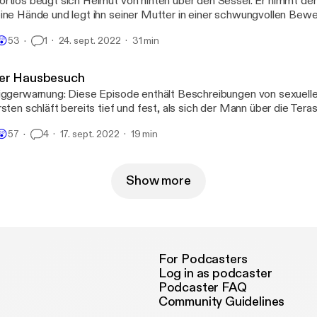
rtlos beugt sich Helmut von hinten über den Sessel. Er nimmt de
ine Hände und legt ihn seiner Mutter in einer schwungvollen Be
ls. Mit einer Entschlossenheit und Kraft, die er sich selbst gar nic
😲
53
1
24. sept. 2022
31 min
tte, zieht er die beiden Enden fest zusammen. Es dauert nicht lang
au sackt leblos zusammen.“
er Hausbesuch
iggerwarnung: Diese Episode enthält Beschreibungen von sexuell
rsten schläft bereits tief und fest, als sich der Mann über die Teras
m Haus verschafft und nach oben in ihr Schlafzimmer schleicht. Si
😲
57
4
17. sept. 2022
19 min
s er sie schroff an den Haaren packt und ihr mit der anderen Hand
r ist der brutale Vergewaltiger und vor allem wo ist ihr Ehemann?
Show more
For Podcasters
Log in as podcaster
Podcaster FAQ
Community Guidelines