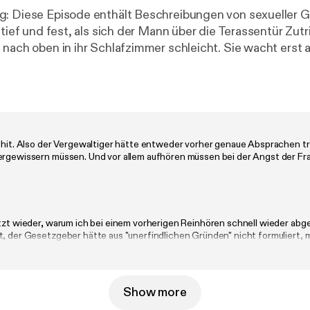
: Diese Episode enthält Beschreibungen von sexueller G
 tief und fest, als sich der Mann über die Terassentür Zut
nach oben in ihr Schlafzimmer schleicht. Sie wacht erst au
 Haaren packt und ihr mit der anderen Hand den Mund zuh
rgewaltiger und vor allem wo ist ihr Ehemann?
lshit. Also der Vergewaltiger hätte entweder vorher genaue Absprachen 
ergewissern müssen. Und vor allem aufhören müssen bei der Angst der Fr
etzt wieder, warum ich bei einem vorherigen Reinhören schnell wieder abg
t, der Gesetzgeber hätte aus "unerfindlichen Gründen" nicht formuliert,
gegenstehenden Willen klar äußern. - Aus Strafverteidiger-Sicht ziemli
 in denen Frauen betäubt werden, Frauen, die sich im Freeze befinden, s
 Mutismus usw. würden bei einer so lautenden Definition gar nicht vergew
Show more