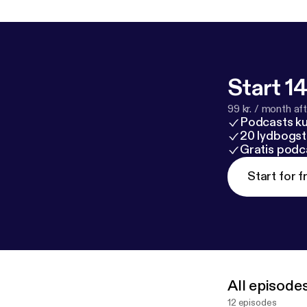
Start 14
99 kr. / month afte
Podcasts k
20 lydbogst
Gratis podc
Start for f
All episode
12 episodes