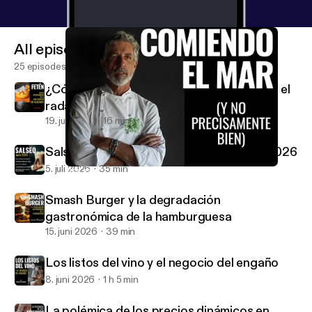
All episodes
25 episodes
¿Cómo consigue un restaurante entrar en el
radar de la Guía Michelin?
19. juli 2026
16 min
Salseo: Actualidad Gastronómica Junio 2026
5. juli 2026
35 min
Nos estamos comiendo el mar (y no precisamente bien)
El Anticrítico Gastronómico
Smash Burger y la degradación
gastronómica de la hamburguesa
15. juni 2026
39 min
Los listos del vino y el negocio del engaño
8. juni 2026
1 h 5 min
La polémica de los precios dinámicos en