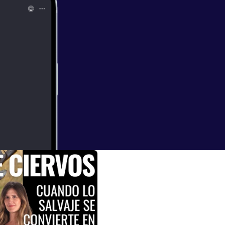
una cuestión
uía Michelin?