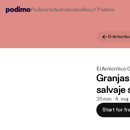
Podcasts
Audiobooks
About Podimo
El Anticrít
El Anticrítico
Granjas
salvaje
35 min · 4. ma
Start for fr