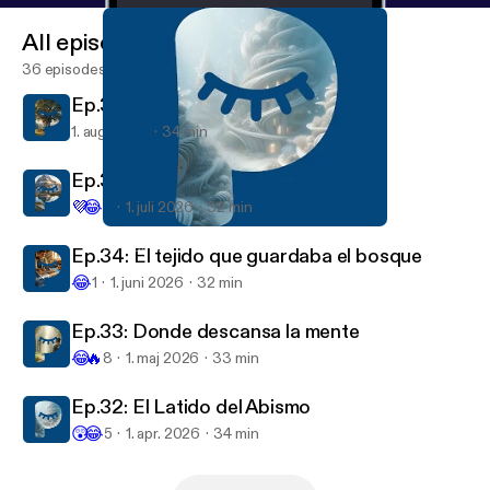
All episodes
36 episodes
Ep.36: El susurro de las raices
1. aug. 2026
34 min
Ep.35: El silencio de la montaña
💜
😂
3
1. juli 2026
32 min
Ep.32: El Latido del Abismo
El Podcast para Dormir
Ep.34: El tejido que guardaba el bosque
😂
1
1. juni 2026
32 min
Ep.33: Donde descansa la mente
😂
🔥
8
1. maj 2026
33 min
Ep.32: El Latido del Abismo
😲
😂
5
1. apr. 2026
34 min