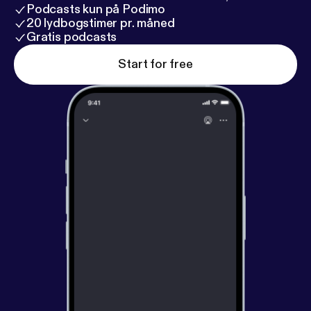
profundamente y déjate llevar por la corriente suave
Podcasts kun på Podimo
de este sueño reparador.
20 lydbogstimer pr. måned
Gratis podcasts
Start for free