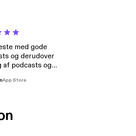
neste med gode
sts og derudover
 af podcasts og
rmt anbefales, om
n
App Store
udelukkende pga
 Klovn podcast,
g Han duo 😁 👍
on