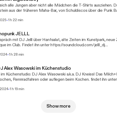
h alle Jungen aber nicht alle Mädchen die T-Shirts ausziehen. Das Augsburger DJ
tein aus der früheren Maha-Bar, von Schuldiscos über die Punk 
udernden Hochzeitspublikum. Kann man ein DJ Leben überhaupt zusammen
-
2025
1 h 22 min
 nach! Findet Ihn unter: soundcloud.com/bigbeatboy oder
gram.com/bigbeatboy
nopunk JELLL
präch mit DJ Jelll über Hanfsalat, alte Zeiten im Kunstpark, neue
et ihn unter https://soundcloud.com/jelll_dj
oud.com/jelll_dj] oder https://www.instagram.com/jelll_technopunk/
-
2024
1 h 28 min
://www.instagram.com/jelll_technopunk/]
J Alex Wasowski im Küchenstudio
im Küchenstudio: DJ Alex Wasowski a.k.a. DJ Kneissl Das Milch+B
chen, Rennradfahren oder auflegen beim Kochen. findet ihn unter
://www.instagram.com/djalexwasowski_fka_kneissl/
-
 2024
1 h 19 min
://www.instagram.com/djalexwasowski_fka_kneissl/] oder
//www.facebook.com/djkneissl [https://www.facebook.com/djknei
Show more