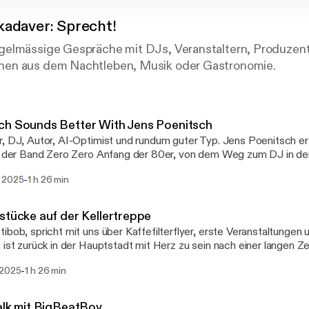
kadaver: Sprecht!
elmässige Gespräche mit DJs, Veranstaltern, Produzent
en aus dem Nachtleben, Musik oder Gastronomie.
ch Sounds Better With Jens Poenitsch
, Autor, AI-Optimist und rundum guter Typ. Jens Poenitsch erzählt uns von seiner
n der Band Zero Zero Anfang der 80er, von dem Weg zum DJ in de
en musikalischen Projekten und warum es sein Buch "Munich Soun
-
 2025
1 h 26 min
"Munich Sounds Better With You" https://hirschkaefer-verlag.de/m
hirschkaefer-verlag.de/munich-sound/] Two Men And A Machine
//2menandamachine.elektrik-music.com/ [https://2menandamachine.
stücke auf der Kellertreppe
s://www.youtube.com/watch?v=RgKP53PXY6w
ibob, spricht mit uns über Kaffefilterflyer, erste Veranstaltungen
/www.youtube.com/watch?v=RgKP53PXY6w] Jens Poenitsch Instagram
 ist zurück in der Hauptstadt mit Herz zu sein nach einer langen Zeit
://www.instagram.com/zerozero1980tilnow/
www.instagram.com/zerozero1980tilnow/] Poenitsch & Jakopic Instagram
-
 2025
1 h 26 min
://www.instagram.com/poenitschandjakopic/
s://www.instagram.com/poenitschandjakopic/?hl=de]
alk mit BigBeatBoy