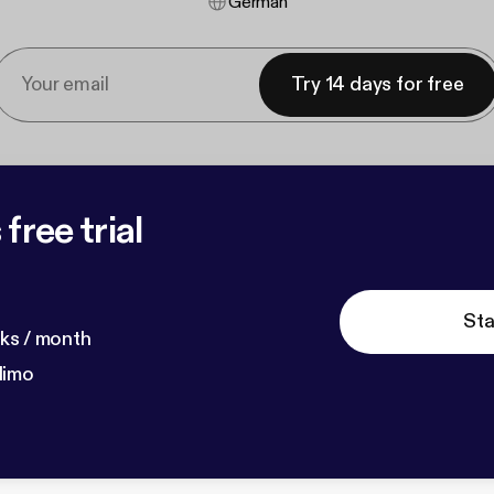
German
Try 14 days for free
free trial
Sta
ks / month
dimo