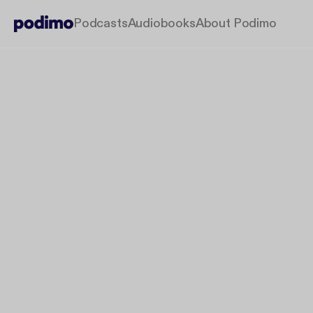
Podcasts
Audiobooks
About Podimo