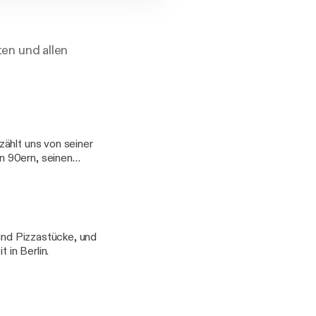
en und allen
n 90ern, seinen
ds better with You"
unich-sound/
elektrik-
 und Pizzastücke, und
 in Berlin.