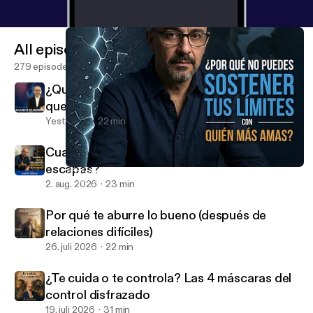
All episodes
279 episodes
¿Qué significa realmente aceptar? (No es lo
que crees)
Yesterday
22 min
Cuando el dolor incomoda, ¿acompañas o
escapas?
¿Por qué no puedes sostener tus límites con quien más amas?
En la voz de Mario Guerra
2. aug. 2026
23 min
Por qué te aburre lo bueno (después de
relaciones difíciles)
26. juli 2026
22 min
¿Te cuida o te controla? Las 4 máscaras del
control disfrazado
19. juli 2026
31 min