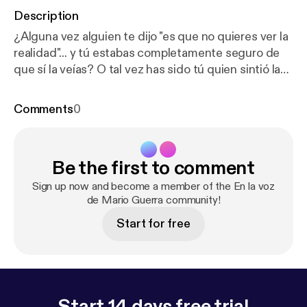
Description
¿Alguna vez alguien te dijo "es que no quieres ver la
realidad"... y tú estabas completamente seguro de
que sí la veías? O tal vez has sido tú quien sintió la
urgencia de sacudir a alguien cercano para que
"abriera los ojos." En este episodio exploramos qué
Comments
0
es realmente el autoengaño, por qué tu mente lo
necesita a veces para protegerte, y cuándo esa
protección se convierte en una trampa. También
Be the first to comment
hablamos de algo que casi nadie toca: el daño que
puede hacer alguien que derriba tus defensas sin
Sign up now and become a member of the En la voz
medir las consecuencias. Con investigaciones de
de Mario Guerra community!
Robert Trivers y George Vaillant de Harvard, te
Start for free
comparto herramientas para identificar si hay algo
que no estás viendo... y qué hacer con eso. 🎧 Dale
play y prepárate para una conversación honesta
contigo mismo. ----------------------------------------
Hosted on Acast. See acast.com/privacy [
https://ac
Start 14 days free trial