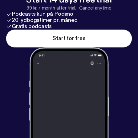
ast.com/privacy
] for more information.
99 kr. / month after trial.
·
Cancel anytime
Podcasts kun på Podimo
20 lydbogstimer pr. måned
Gratis podcasts
Start for free