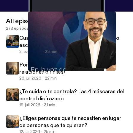
All episodes
278 episodes
Cuando el dolor incomoda, ¿acompañas o
escapas?
2. aug. 2026
23 min
Por qué te aburre lo bueno (después de
relaciones difíciles)
Autoengaño: defensas necesarias o trampas mentales
En la voz de Mario Guerra
26. juli 2026
22 min
¿Te cuida o te controla? Las 4 máscaras del
control disfrazado
19. juli 2026
31 min
¿Eliges personas que te necesiten en lugar
de personas que te quieran?
12. juli 2026
25 min