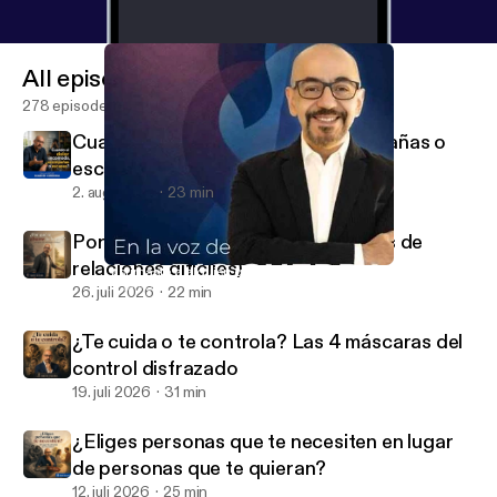
All episodes
278 episodes
Cuando el dolor incomoda, ¿acompañas o
escapas?
2. aug. 2026
23 min
Por qué te aburre lo bueno (después de
relaciones difíciles)
Lastimaste a alguien que amas... ¿y ahora qué?
En la voz de Mario Guerra
26. juli 2026
22 min
¿Te cuida o te controla? Las 4 máscaras del
control disfrazado
19. juli 2026
31 min
¿Eliges personas que te necesiten en lugar
de personas que te quieran?
12. juli 2026
25 min