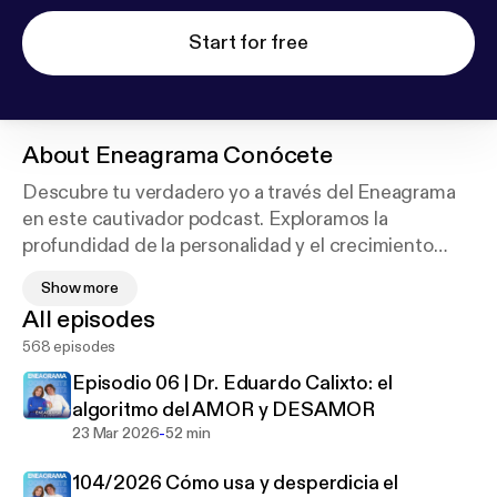
Start for free
About
Eneagrama Conócete
Descubre tu verdadero yo a través del Eneagrama
en este cautivador podcast. Exploramos la
profundidad de la personalidad y el crecimiento
personal en 'Conócete con el Eneagrama', una
Show more
emisión transmitida en MVS Radio 102.5 los
All episodes
sábados a las 12:00 horas, con repetición los lunes a
568 episodes
las 22:00 horas.
Sumérgete en una travesía de autoconocimiento y
Episodio 06 | Dr. Eduardo Calixto: el
transformación mientras desentrañamos los
algoritmo del AMOR y DESAMOR
secretos de los nueve eneatipos. Acompañados por
-
23 Mar 2026
52 min
expertos en el Eneagrama, te guiaremos a través de
104/2026 Cómo usa y desperdicia el
un viaje de autodescubrimiento que te ayudará a