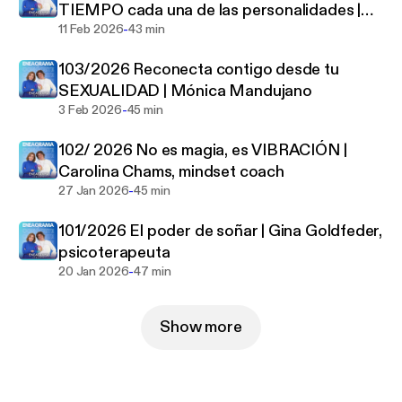
TIEMPO cada una de las personalidades |
comprender tus patrones de comportamiento,
-
Andrea Vargas y Adelaida Harrison
11 Feb 2026
43 min
relaciones y potencial de crecimiento.
No pierdas la oportunidad de explorar tu auténtico
103/2026 Reconecta contigo desde tu
ser y mejorar tu vida en todos los aspectos.
SEXUALIDAD | Mónica Mandujano
Sintoniza ahora y prepárate para desbloquear un
-
3 Feb 2026
45 min
nuevo nivel de entendimiento de ti mismo y de
quienes te rodean.
102/ 2026 No es magia, es VIBRACIÓN |
Carolina Chams, mindset coach
-
27 Jan 2026
45 min
101/2026 El poder de soñar | Gina Goldfeder,
psicoterapeuta
-
20 Jan 2026
47 min
Show more