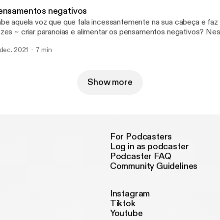
ensamentos negativos
be aquela voz que que fala incessantemente na sua cabeça e faz
zes ~ criar paranoias e alimentar os pensamentos negativos? Ne
cas de como agir diariamente para que esses pensamentos seja
 dec. 2021
7 min
corriqueiros. @isabeldebatin @compartilhes
Show more
For Podcasters
Log in as podcaster
Podcaster FAQ
Community Guidelines
Instagram
Tiktok
Youtube