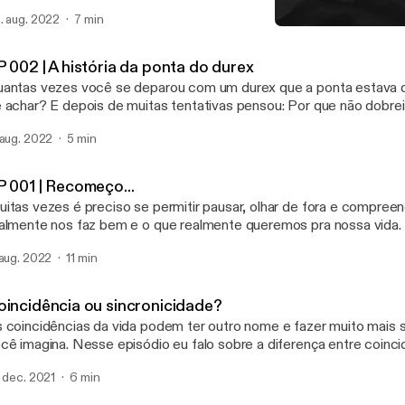
ros? No episódio 003, vou falar sobre autenticidade e sobre o padrão
. aug. 2022
7 min
mos nos comparado. Me segue nas redes sociais!!! No instagram: @innspo.cc
EP 001 | Recomeço...
ter: @beldebatin No Tiktok: @beldebatin No Pinterest: Isabel Debatin
Era coragem que me falta
racoragemquemefaltava@gmail.com
P 002 | A história da ponta do durex
antas vezes você se deparou com um durex que a ponta estava 
 achar? E depois de muitas tentativas pensou: Por que não dobre
 a última vez pra facilitar minha vida? Em contrapartida, quantas vezes você
 aug. 2022
5 min
gou o durex e mesmo sem ter dobrado a pontinha, achou de cara 
onta para ser puxada, sem muito esforço, sem desgaste, sem estr
sódio 002, vou te contar a história da ponta do durex! Me segue nas redes
P 001 | Recomeço...
am: @innspo.cc No Twitter: @beldebatin No Tiktok: @beldebatin
itas vezes é preciso se permitir pausar, olhar de fora e compree
No Pinterest: Isabel Debatin eracoragemquemefaltava@gmail.com
almente nos faz bem e o que realmente queremos pra nossa vida
começar de novo, quantas vezes necessário for. Me segue nas redes sociais!!!
 aug. 2022
11 min
tagram: @innspo.cc No tt: @beldebatin eracoragemquemefaltava@gmail.com
A gente se encontra aqui toda terça-f
oincidência ou sincronicidade?
 coincidências da vida podem ter outro nome e fazer muito mais 
cê imagina. Nesse episódio eu falo sobre a diferença entre coinci
ncronicidade, e como você pode usar isso para ter uma vida com ma
. dec. 2021
6 min
@isabeldebatin @compartilheseumelhor isabeldebatin@hotmail.com