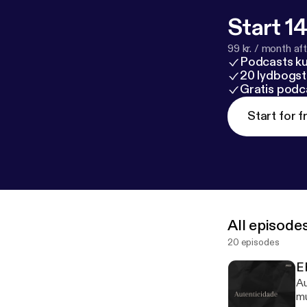
Start 14
99 kr. / month afte
Podcasts k
20 lydbogst
Gratis podc
Start for f
All episode
20 episodes
E
Au
mu