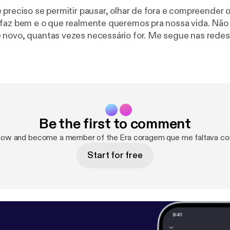
 preciso se permitir pausar, olhar de fora e compreender 
 faz bem e o que realmente queremos pra nossa vida. Nã
ntas vezes necessário for. Me segue nas redes sociais!!! No
gemquemefaltava@gmail.com A
gente se encontra aqui toda terça-feira! Um grande beijo, Isabel Deb
Be the first to comment
now and become a member of the Era coragem que me faltava c
Start for free