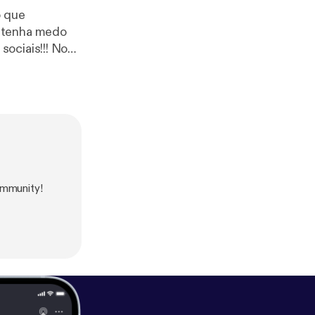
o que
o tenha medo
atin!
ommunity!