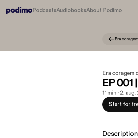
Podcasts
Audiobooks
About Podimo
Era coragem
Era coragem q
EP 001 
11 min · 2. aug
Start for fr
Description