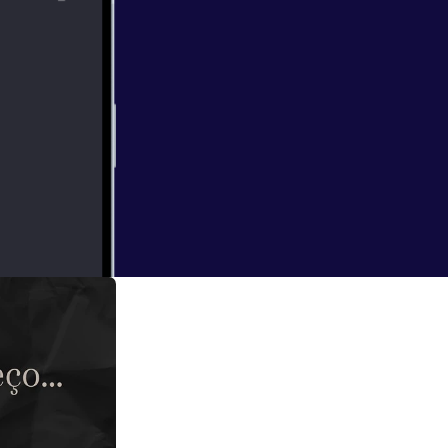
nguém nesse
compararmos