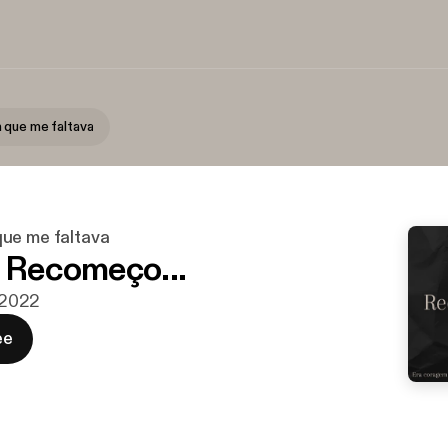
 que me faltava
ue me faltava
| Recomeço...
. 2022
ee