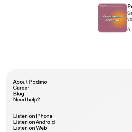
P
Sa
ve
di
9.
About Podimo
Career
Blog
Need help?
Listen on iPhone
Listen on Android
Listen on Web