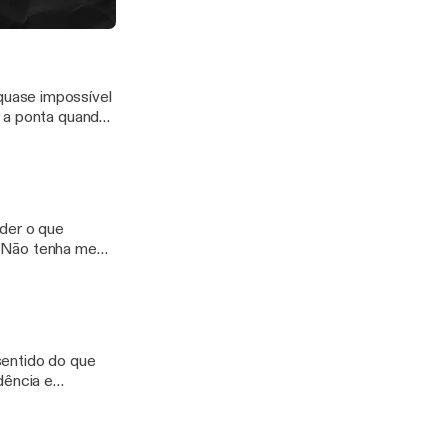
va
quase impossível
i a ponta quando
a ponta dele,
esse? No
nder o que
. Não tenha medo
eira! Um grande beijo, Isabel Debatin!
sentido do que
dência e
is significado.