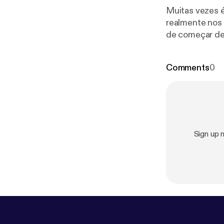
Muitas vezes é
realmente nos
de começar de novo, qua
instagram: @innspo.cc No tt: @beldebatin eracora
Comments
0
Sign up 