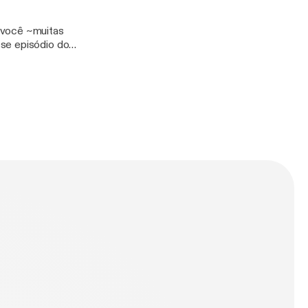
 você ~muitas
sse episódio dou
m menos
eumelhor isabeldebatin@hotmail.com