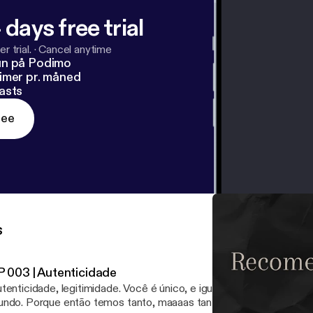
 days free trial
r trial.
·
Cancel anytime
un på Podimo
imer pr. måned
asts
ree
s
P 003 | Autenticidade
tenticidade, legitimidade. Você é único, e igual a você não há ni
ndo. Porque então temos tanto, maaaas tanto costume de nos 