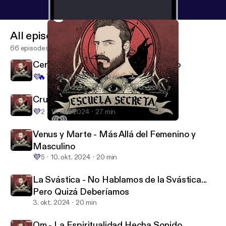
All episodes
66 episodes
Cero - Todo lo que Contiene el Vacío
💜
🔥
7
24. okt. 2024
20 min
Cruces - Tortura y Salvación
💜
2
17. okt. 2024
27 min
Cero - Todo lo que Contiene el Vacío
Escuela Secreta
Venus y Marte - Más Allá del Femenino y
Masculino
💜
5
10. okt. 2024
20 min
La Svástica - No Hablamos de la Svástica...
Pero Quizá Deberíamos
3. okt. 2024
20 min
Om - La Espiritualidad Hecha Sonido