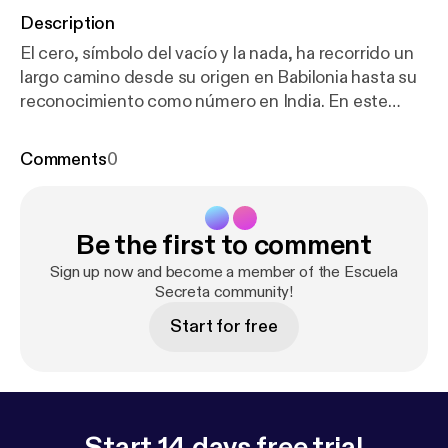
Description
El cero, símbolo del vacío y la nada, ha recorrido un
largo camino desde su origen en Babilonia hasta su
reconocimiento como número en India. En este
episodio de Escuela Secreta, Badía explora cómo el
cero, inicialmente una herramienta para distinguir
Comments
0
posiciones numéricas, evolucionó en culturas como
la maya e india, hasta convertirse en esencial para la
ciencia y la tecnología modernas. See
Be the first to comment
omnystudio.com/listener [
https://omnystudio.com/li
stener
] for privacy information.
Sign up now and become a member of the Escuela
Secreta community!
Start for free
Start 14 days free trial