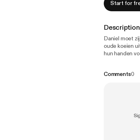
Start for fr
Description
Daniel moet zi
oude koeien ui
hun handen vol
eens goed gaan
Comments
0
Si