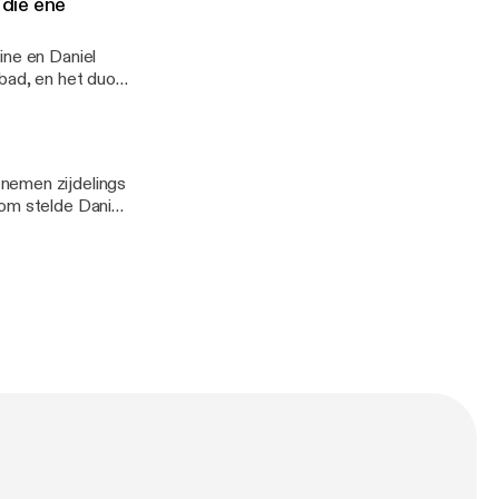
 die ene
 het duo ook
ine en Daniel
mbad, en het duo
zellig? Totdat ze
...
nemen zijdelings
rom stelde Daniel
rieus op haar