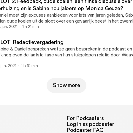
ILOT 2: Feedback, oude koeien, een flinke discussie over
e, echt gestructureerd werd de podcast opnieuw niet, dus doopt
erhuizing en is Sabine nou jaloers op Monica Geuze?
ze aflevering tot pilot. Maar, ze leren het! :-)
niel moet zijn excuses aanbieden voor iets van jaren geleden, Sab
len oude koeien uit de sloot over een gevaarlijk beest in het zwe
eft hun handen vol aan de feedback van luisteraar Sanne. Klinkt ge
. jan. 2021
1 h 21 min
t eens goed gaan hebben over hun verhuizing naar de Rivierenbuurt
ILOT: Redactievergadering
bine & Daniel bespreken wat ze gaan bespreken in de podcast en 
k nog even de laatste fase van hun stukgelopen relatie door. Waa
ch zo aan volgens Sabine? Wat gebeurde er in Napels dat Daniel fu
. jan. 2021
1 h 10 min
erd?
Show more
For Podcasters
Log in as podcaster
Podcaster FAQ