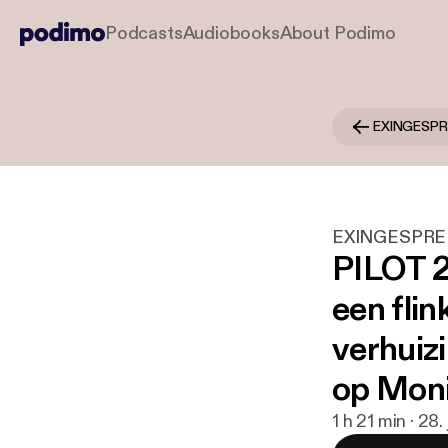
Podcasts
Audiobooks
About Podimo
EXINGESPR
EXINGESPRE
PILOT 2
een flin
verhuizi
op Mon
1 h 21 min · 28.