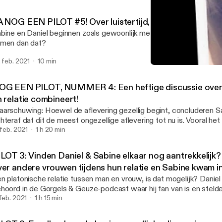
A NOG EEN PILOT #5! Over luistertijd, snowboarden, en.
bine en Daniel beginnen zoals gewoonlijk met wat small talk. Of z
men dan dat?
. feb. 2021
10 min
PILOT 2: Feedback, oude ko
EXINGESPREK
OG EEN PILOT, NUMMER 4: Een heftige discussie over 
 relatie combineert!
arschuwing: Hoewel de aflevering gezellig begint, concluderen S
hteraf dat dit de meest ongezellige aflevering tot nu is. Vooral het
ning over ambitie en relatie loopt aardig uit de hand...
. feb. 2021
1 h 20 min
ILOT 3: Vinden Daniel & Sabine elkaar nog aantrekkelijk?
ver andere vrouwen tijdens hun relatie en Sabine kwam i
ngemakkelijke situaties met andere mannen...
n platonische relatie tussen man en vrouw, is dat mogelijk? Daniel
hoord in de Gorgels & Geuze-podcast waar hij fan van is en steld
kantere vraag: is een platonische relatie tussen exen mogelijk? Dan
 feb. 2021
1 h 15 min
n Sabine opbiechten over een ex van hem in de tijd van hun gezame
bine vertelt hoe ze elke keer in onhandige situaties komt met an