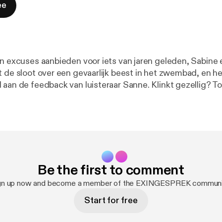
ee
jn excuses aanbieden voor iets van jaren geleden, Sabine 
t de sloot over een gevaarlijk beest in het zwembad, en h
 aan de feedback van luisteraar Sanne. Klinkt gezellig? To
 hebben over hun verhuizing naar de Rivierenbuurt...
Be the first to comment
gn up now and become a member of the EXINGESPREK communi
Start for free