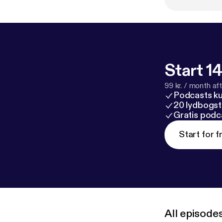
Start 14
99 kr. / month afte
Podcasts k
20 lydbogst
Gratis podc
Start for f
All episode