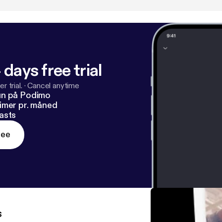
 days free trial
r trial.
·
Cancel anytime
un på Podimo
imer pr. måned
asts
ree
s