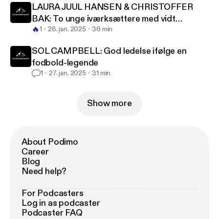
LAURA JUUL HANSEN & CHRISTOFFER
BAK: To unge iværksættere med vidt
🔥
forskellige sandheder
1
28. jan. 2025
36 min
SOL CAMPBELL: God ledelse ifølge en
fodbold-legende
1
27. jan. 2025
31 min
Show more
About Podimo
Career
Blog
Need help?
For Podcasters
Log in as podcaster
Podcaster FAQ