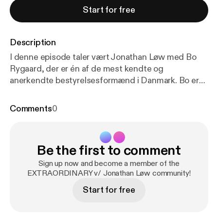
Start for free
Description
I denne episode taler vært Jonathan Løw med Bo
Rygaard, der er én af de mest kendte og
anerkendte bestyrelsesformænd i Danmark. Bo er
bl.a. formand for Netcompany og tidligere
bestyrelsesformand i Parken Sport &
Comments
0
Entertainement samt en lang række andre
fremtrædende virksomheder og børsnoterede
selskaber. I denne som altid jordnære udgave af
Be the first to comment
podcasten taler Bo og Jonathan om, hvad det
kræver at sidde i en bestyrelse og som formand.
Sign up now and become a member of the
Hvad kan man forvente henholdsvis som
EXTRAORDINARY v/ Jonathan Løw community!
virksomhed og bestyrelsesmedlem, og hvad er
Start for free
nogle af de største faldgruber? Bo Rygaard
fortæller også om sin søn, Sebastian Bull, der er